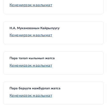
Кененирээк маалымат
Н.А. Муканованын Кайрылуусу
Кененирээк маалымат
Пара талап кылынып жатса
Кененирээк маалымат
Пара берүүгө мажбурлап жатса
Кененирээк маалымат