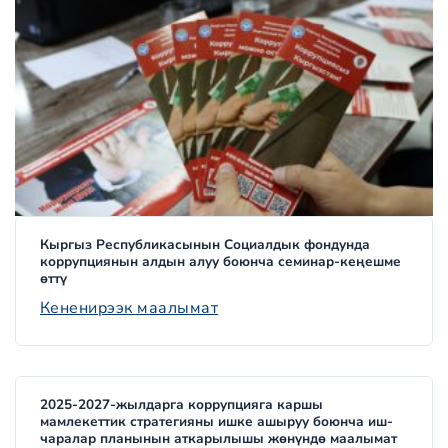
Кыргыз Республикасынын Социалдык фондунда
коррупциянын алдын алуу боюнча семинар-кеңешме
өттү
Кененирээк маалымат
2025-2027-жылдарга коррупцияга каршы
мамлекеттик стратегияны ишке ашыруу боюнча иш-
чаралар планынын аткарылышы жөнүндө маалымат