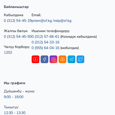
Байланыштар
Кабылдама
Email:
0 (312) 54-45-29
priem@sf.kg;
help@sf.kg
Жалпы бөлүм
Ишеним телефондору:
0 (312) 54-45-50
0 (312) 57-66-61
(Коомдук кабылдама)
0 (312) 54-33-16
Чалуу борбору:
0 (555) 64-04-16
(мобилдик)
1202
Иш графиги
Дүйшөмбү - жума:
9:00 - 18:00
Тыныгуу:
12:30 - 13:30