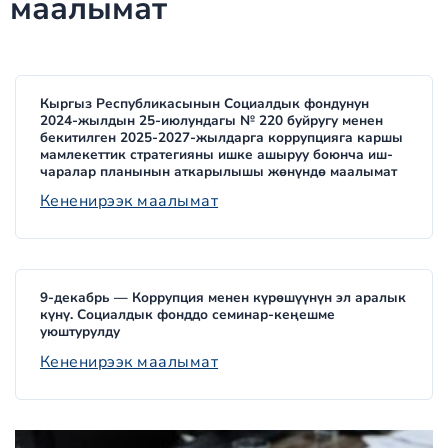
маалымат
Кыргыз Республикасынын Социалдык фондунун
2024-жылдын 25-июлундагы № 220 буйругу менен
бекитилген 2025-2027-жылдарга коррупцияга каршы
мамлекеттик стратегияны ишке ашыруу боюнча иш-
чаралар планынын аткарылышы жөнүндө маалымат
Кененирээк маалымат
9-декабрь — Коррупция менен күрөшүүнүн эл аралык
күнү. Социалдык фонддо семинар-кеңешме
уюштурулду
Кененирээк маалымат