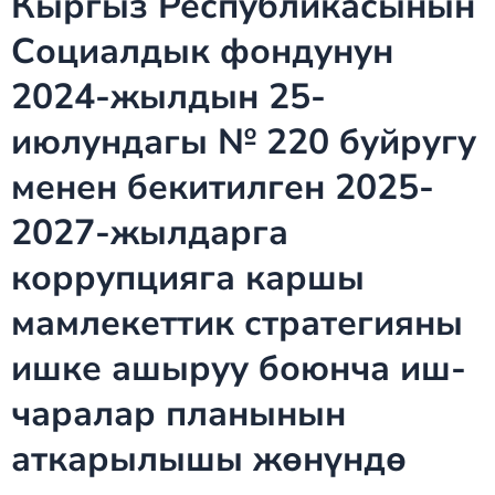
Кыргыз Республикасынын
Социалдык фондунун
2024-жылдын 25-
июлундагы № 220 буйругу
менен бекитилген 2025-
2027-жылдарга
коррупцияга каршы
мамлекеттик стратегияны
ишке ашыруу боюнча иш-
чаралар планынын
аткарылышы жөнүндө