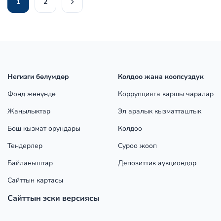
1
2
Негизги бөлүмдөр
Колдоо жана коопсуздук
Фонд жөнүндө
Коррупцияга каршы чаралар
Жаңылыктар
Эл аралык кызматташтык
Бош кызмат орундары
Колдоо
Тендерлер
Суроо жооп
Байланыштар
Депозиттик аукциондор
Сайттын картасы
Сайттын эски версиясы