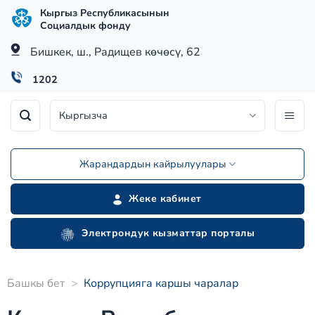
Skip
Кыргыз Республикасынын
to
Социалдык фонду
content
Бишкек, ш., Радищев көчөсү, 62
1202
Кыргызча
Жарандардын кайрылуулары
Жеке кабинет
Электрондук кызматтар порталы
Башкы бет
>
Коррупцияга каршы чаралар