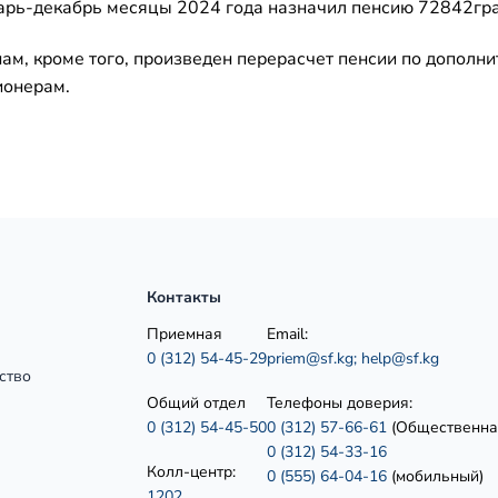
арь-декабрь месяцы 2024 года назначил пенсию 72842гр
ам, кроме того, произведен перерасчет пенсии по дополн
ионерам.
Контакты
Приемная
Email:
0 (312) 54-45-29
priem@sf.kg;
help@sf.kg
ство
Общий отдел
Телефоны доверия:
0 (312) 54-45-50
0 (312) 57-66-61
(Общественна
0 (312) 54-33-16
Колл-центр:
0 (555) 64-04-16
(мобильный)
1202