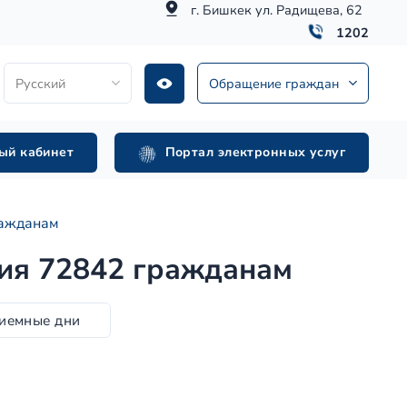
г. Бишкек ул. Радищева, 62
1202
Русский
Обращение граждан
ый кабинет
Портал электронных услуг
ражданам
сия 72842 гражданам
иемные дни