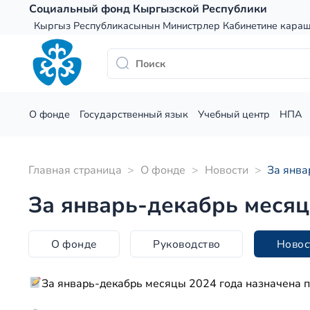
Skip
Социальный фонд Кыргызской Республики
to
Кыргыз Республикасынын Министрлер Кабинетине кара
content
О фонде
Государственный язык
Учебный центр
НПА
Главная страница
>
О фонде
>
Новости
>
За янва
За январь-декабрь месяц
О фонде
Руководство
Новос
За январь-декабрь месяцы 2024 года назначена 