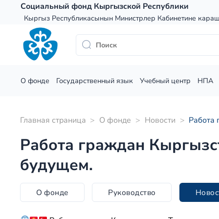
Skip
Социальный фонд Кыргызской Республики
to
Кыргыз Республикасынын Министрлер Кабинетине кара
content
О фонде
Государственный язык
Учебный центр
НПА
Главная страница
>
О фонде
>
Новости
>
Работа 
Работа граждан Кыргызст
будущем.
О фонде
Руководство
Новос