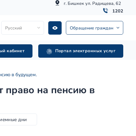
г. Бишкек ул. Радищева, 62
1202
Русский
Обращение граждан
ый кабинет
Портал электронных услуг
нсию в будущем.
 право на пенсию в
иемные дни