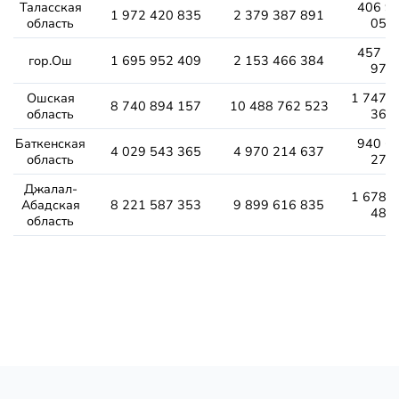
Таласская
406 9
1 972 420 835
2 379 387 891
область
056
457 5
гор.Ош
1 695 952 409
2 153 466 384
975
Ошская
1 747 
8 740 894 157
10 488 762 523
область
366
Баткенская
940 6
4 029 543 365
4 970 214 637
область
272
Джалал-
1 678 
Абадская
8 221 587 353
9 899 616 835
482
область