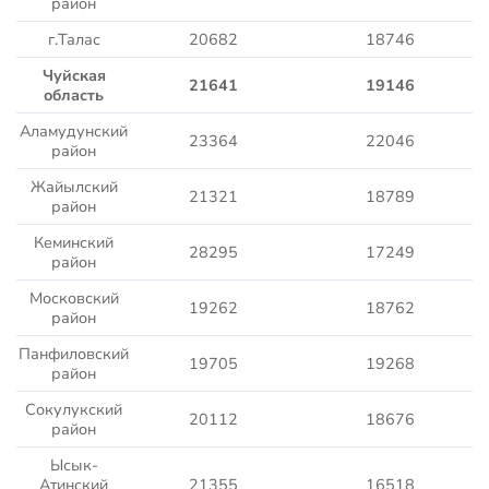
район
г.Талас
20682
18746
Чуйская
21641
19146
область
Аламудунский
23364
22046
район
Жайылский
21321
18789
район
Кеминский
28295
17249
район
Московский
19262
18762
район
Панфиловский
19705
19268
район
Сокулукский
20112
18676
район
Ысык-
Атинский
21355
16518