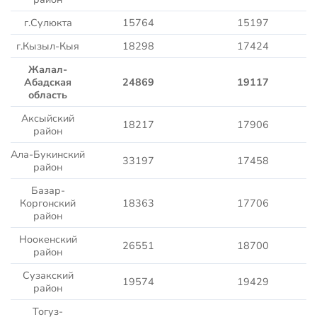
г.Сулюкта
15764
15197
г.Кызыл-Кыя
18298
17424
Жалал-
Абадская
24869
19117
область
Аксыйский
18217
17906
район
Ала-Букинский
33197
17458
район
Базар-
Коргонский
18363
17706
район
Ноокенский
26551
18700
район
Сузакский
19574
19429
район
Тогуз-