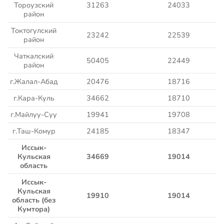
Тороузский
31263
24033
район
Токтогулский
23242
22539
район
Чаткалский
50405
22449
район
г.Жалал-Абад
20476
18716
г.Кара-Куль
34662
18710
г.Майлуу-Суу
19941
19708
г.Таш-Комур
24185
18347
Иссык-
Кульская
34669
19014
область
Иссык-
Кульская
19910
19014
область
(без
Кумтора)