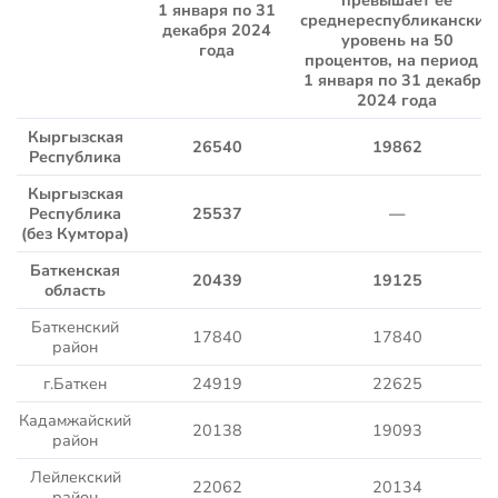
1 января по 31
среднереспубликанский
декабря 202
4
уровень на 50
года
процентов, на период с
1 января по 31 декабря
202
4 года
Кыргызская
26540
19862
Республика
Кыргызская
Республика
25537
—
(без Кумтора)
Баткенская
20439
19125
область
Баткенский
17840
17840
район
г.Баткен
24919
22625
Кадамжайский
20138
19093
район
Лейлекский
22062
20134
район