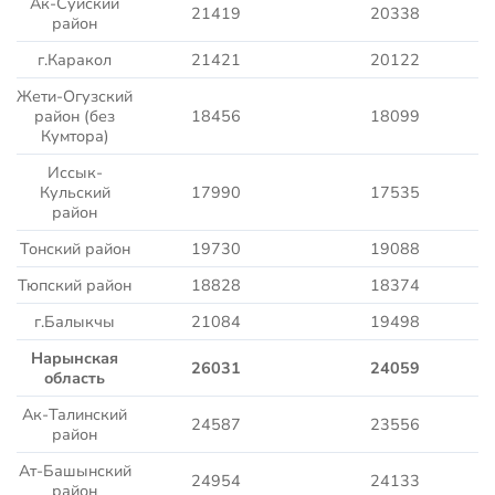
Ак-Суйский
21419
20338
район
г.Каракол
21421
20122
Жети-Огузский
район (без
18456
18099
Кумтора)
Иссык-
Кульский
17990
17535
район
Тонский район
19730
19088
Тюпский район
18828
18374
г.Балыкчы
21084
19498
Нарынская
26031
24059
область
Ак-Талинский
24587
23556
район
Ат-Башынский
24954
24133
район