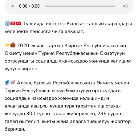
Түркияда иштеген Кыргызстандын жарандары
келечекте пенсияга чыга алышат.
2020-жылы тартып Кыргыз Республикасынын
Өкмөтү менен Түркия Республикасынын Өкмөтүнүн
ортосундагы социалдык камсыздоо жөнүндө келишим
күчүнө кирген.
Алсак, Кыргыз Республикасынын Өкмөтү менен
Түркия Республикасынын Өкмөтүнүн ортосундагы
социалдык камсыздоо жөнүндө келишимдин
алкагында азыркы күндө түрк тараптан иш стажы
жөнүндө 300 суроо-талап жиберилген, 296 суроо-
талап иштелип чыкты жана аларга тиешелүү жооптор
берилди.