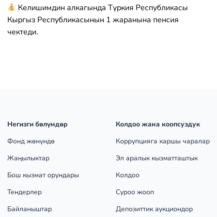
Келишимдин алкагында Түркия Республикасы
Кыргыз Республикасынын 1 жаранына пенсия
чектеди.
Негизги бөлүмдөр
Колдоо жана коопсуздук
Фонд жөнүндө
Коррупцияга каршы чаралар
Жаңылыктар
Эл аралык кызматташтык
Бош кызмат орундары
Колдоо
Тендерлер
Суроо жооп
Байланыштар
Депозиттик аукциондор