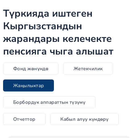
Түркияда иштеген
Кыргызстандын
жарандары келечекте
пенсияга чыга алышат
Фонд жөнүндө
Жетекчилик
Жаңылыктар
Борбордук аппараттын түзүмү
Отчеттор
Кабыл алуу күндөрү