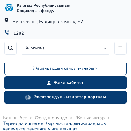
Skip
Кыргыз Республикасынын
to
Социалдык фонду
content
Бишкек, ш., Радищев көчөсү, 62
1202
Кыргызча
Жарандардын кайрылуулары
Жеке кабинет
Электрондук кызматтар порталы
Башкы бет
>
Фонд жөнүндө
>
Жаңылыктар
>
Түркияда иштеген Кыргызстандын жарандары
келечекте пенсияга чыга алышат