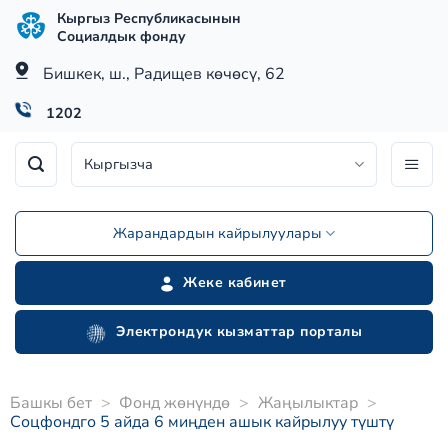
Skip
Кыргыз Республикасынын
to
Социалдык фонду
content
Бишкек, ш., Радищев көчөсү, 62
1202
Кыргызча
Жарандардын кайрылуулары
Жеке кабинет
Электрондук кызматтар порталы
Башкы бет
>
Фонд жөнүндө
>
Жаңылыктар
>
Соцфондго 5 айда 6 миңден ашык кайрылуу түштү