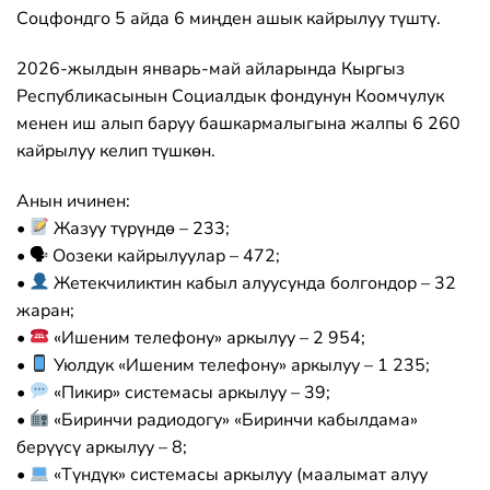
Соцфондго 5 айда 6 миңден ашык кайрылуу түштү.
2026-жылдын январь-май айларында Кыргыз
Республикасынын Социалдык фондунун Коомчулук
менен иш алып баруу башкармалыгына жалпы 6 260
кайрылуу келип түшкөн.
Анын ичинен:
•
Жазуу түрүндө – 233;
•
🗣
Оозеки кайрылуулар – 472;
•
Жетекчиликтин кабыл алуусунда болгондор – 32
жаран;
•
«Ишеним телефону» аркылуу – 2 954;
•
Уюлдук «Ишеним телефону» аркылуу – 1 235;
•
«Пикир» системасы аркылуу – 39;
•
«Биринчи радиодогу» «Биринчи кабылдама»
берүүсү аркылуу – 8;
•
«Түндүк» системасы аркылуу (маалымат алуу