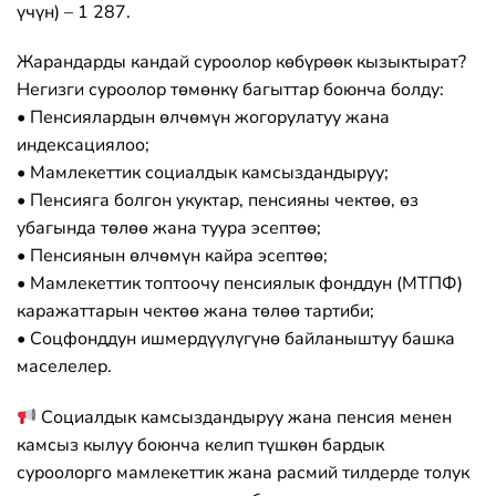
үчүн) – 1 287.
Жарандарды кандай суроолор көбүрөөк кызыктырат?
Негизги суроолор төмөнкү багыттар боюнча болду:
• Пенсиялардын өлчөмүн жогорулатуу жана
индексациялоо;
• Мамлекеттик социалдык камсыздандыруу;
• Пенсияга болгон укуктар, пенсияны чектөө, өз
убагында төлөө жана туура эсептөө;
• Пенсиянын өлчөмүн кайра эсептөө;
• Мамлекеттик топтоочу пенсиялык фонддун (МТПФ)
каражаттарын чектөө жана төлөө тартиби;
• Соцфонддун ишмердүүлүгүнө байланыштуу башка
маселелер.
Социалдык камсыздандыруу жана пенсия менен
камсыз кылуу боюнча келип түшкөн бардык
суроолорго мамлекеттик жана расмий тилдерде толук