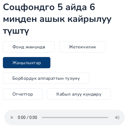
Соцфондго 5 айда 6
миңден ашык кайрылуу
түштү
Фонд жөнүндө
Жетекчилик
Жаңылыктар
Борбордук аппараттын түзүмү
Отчеттор
Кабыл алуу күндөрү