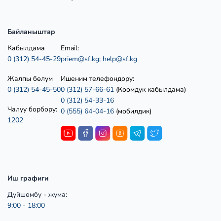
Байланыштар
Кабылдама
Email:
0 (312) 54-45-29
priem@sf.kg;
help@sf.kg
Жалпы бөлүм
Ишеним телефондору:
0 (312) 54-45-50
0 (312) 57-66-61
(Коомдук кабылдама)
0 (312) 54-33-16
Чалуу борбору:
0 (555) 64-04-16
(мобилдик)
1202
Иш графиги
Дүйшөмбү - жума:
9:00 - 18:00