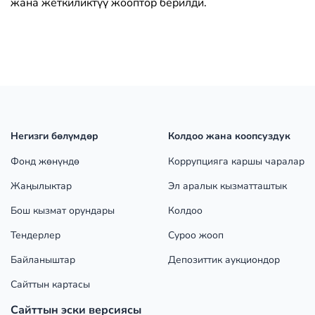
жана жеткиликтүү жооптор берилди.
Негизги бөлүмдөр
Колдоо жана коопсуздук
Фонд жөнүндө
Коррупцияга каршы чаралар
Жаңылыктар
Эл аралык кызматташтык
Бош кызмат орундары
Колдоо
Тендерлер
Суроо жооп
Байланыштар
Депозиттик аукциондор
Сайттын картасы
Сайттын эски версиясы