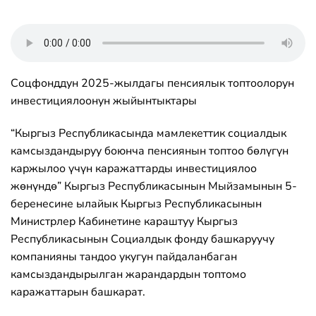
Соцфонддун 2025-жылдагы пенсиялык топтоолорун
инвестициялоонун жыйынтыктары
“Кыргыз Республикасында мамлекеттик социалдык
камсыздандыруу боюнча пенсиянын топтоо бөлүгүн
каржылоо үчүн каражаттарды инвестициялоо
жөнүндө” Кыргыз Республикасынын Мыйзамынын 5-
беренесине ылайык Кыргыз Республикасынын
Министрлер Кабинетине караштуу Кыргыз
Республикасынын Социалдык фонду башкаруучу
компанияны тандоо укугун пайдаланбаган
камсыздандырылган жарандардын топтомо
каражаттарын башкарат.