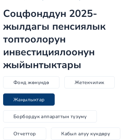
Соцфонддун 2025-
жылдагы пенсиялык
топтоолорун
инвестициялоонун
жыйынтыктары
Фонд жөнүндө
Жетекчилик
Жаңылыктар
Борбордук аппараттын түзүмү
Отчеттор
Кабыл алуу күндөрү