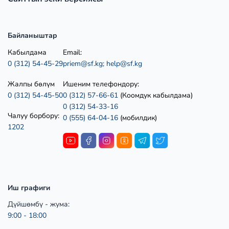
Байланыштар
Кабылдама
Email:
0 (312) 54-45-29
priem@sf.kg;
help@sf.kg
Жалпы бөлүм
Ишеним телефондору:
0 (312) 54-45-50
0 (312) 57-66-61
(Коомдук кабылдама)
0 (312) 54-33-16
Чалуу борбору:
0 (555) 64-04-16
(мобилдик)
1202
Иш графиги
Дүйшөмбү - жума:
9:00 - 18:00