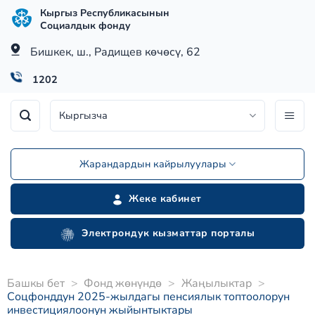
Skip
Кыргыз Республикасынын
to
Социалдык фонду
content
Бишкек, ш., Радищев көчөсү, 62
1202
Кыргызча
Жарандардын кайрылуулары
Жеке кабинет
Электрондук кызматтар порталы
Башкы бет
>
Фонд жөнүндө
>
Жаңылыктар
>
Соцфонддун 2025-жылдагы пенсиялык топтоолорун
инвестициялоонун жыйынтыктары