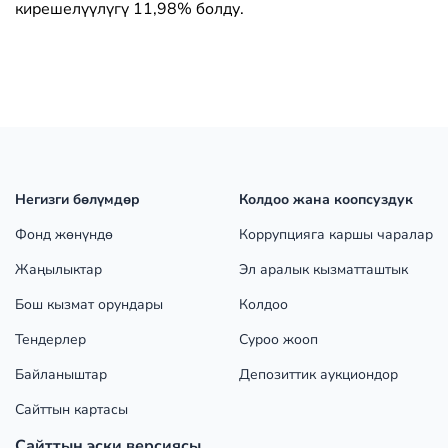
кирешелүүлүгү 11,98% болду.
Негизги бөлүмдөр
Колдоо жана коопсуздук
Фонд жөнүндө
Коррупцияга каршы чаралар
Жаңылыктар
Эл аралык кызматташтык
Бош кызмат орундары
Колдоо
Тендерлер
Суроо жооп
Байланыштар
Депозиттик аукциондор
Сайттын картасы
Сайттын эски версиясы