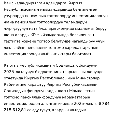
Камсыздандырылган адамдарга Кыргыз
Республикасынын мыйзамдарында белгиленген
учурларда пенсиялык топтоолорду инвестициялоонун
жана пенсиялык топтоолордун төлөмдөрүн
жүргүзүүнүн натыйжалары жөнүндө маалымат берүү
жана аларды КР мыйзамдарында белгиленген
тартипте жекече топтоо бөлүгүндө чагылдыруу үчүн
жыл сайын пенсиялык топтомо каражаттарынын
инвестициялоонун жыйынтыктары бекитилет.
Кыргыз Республикасынын Социалдык фондунун
2025-жыл үчүн бюджетинин аткарылышы жөнүндө
отчетунда Кыргыз Республикасынын Министрлер
Кабинетине караштуу Кыргыз Республикасынын
Социалдык фондунун алдындагы Мамлекеттик
топтомо пенсиялык фондунун каражаттарын
инвестициялоодон алынган киреше 2025-жылы
6 734
215 612,81
сомду түзүп, алардын жылдык