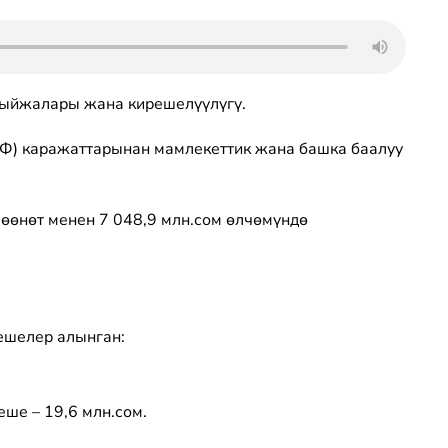
тыйжалары жана кирешелүүлүгү.
Ф) каражаттарынан мамлекеттик жана башка баалуу
өнөт менен 7 048,9 млн.сом өлчөмүндө
ешелер алынган:
ше – 19,6 млн.сом.