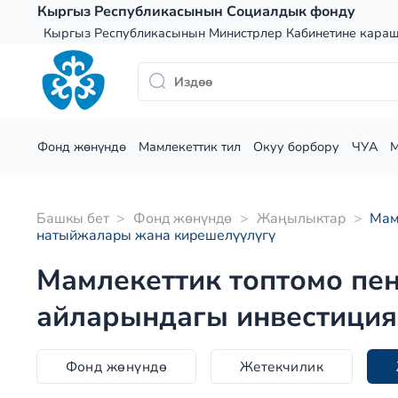
Skip
Кыргыз Республикасынын Социалдык фонду
to
Кыргыз Республикасынын Министрлер Кабинетине кара
content
Фонд жөнүндө
Мамлекеттик тил
Окуу борбору
ЧУА
Башкы бет
>
Фонд жөнүндө
>
Жаңылыктар
>
Мам
натыйжалары жана кирешелүүлүгү
Мамлекеттик топтомо пе
айларындагы инвестиция
Фонд жөнүндө
Жетекчилик