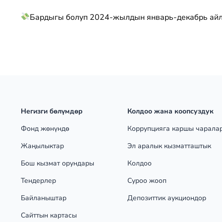
Бардыгы болуп 2024-жылдын январь-декабрь айл
Негизги бөлүмдөр
Колдоо жана коопсуздук
Фонд жөнүндө
Коррупцияга каршы чарала
Жаңылыктар
Эл аралык кызматташтык
Бош кызмат орундары
Колдоо
Тендерлер
Суроо жооп
Байланыштар
Депозиттик аукциондор
Сайттын картасы