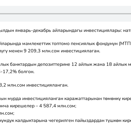
ылдын январь-декабрь айларындагы инвестициялары: на
ларында мамлекеттик топтомо пенсиялык фондунун (МТП
гү менен 9 209,3 млн.сом инвестициялаган.
к банктардын депозиттерине 12 айлык жана 18 айлык мө
-17,2% болгон.
8,2 млн.сом инвестицияланган.
н мурда инвестицияланган каражаттарынан төмөнкү кир
нча кирешелер – 4 587,4 млн.сом;
н.сом;
үмдүк калдыктарына чегерилген пайыздардан түшкөн кире