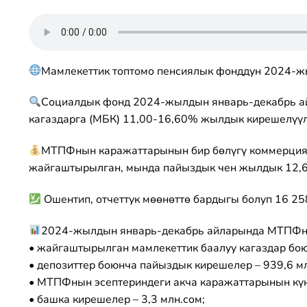
Мамлекеттик топтомо пенсиялык фонддун 2024-ж
Социалдык фонд 2024-жылдын январь-декабрь ай
кагаздарга (МБК) 11,00-16,60% жылдык кирешелүүлү
МТПФнын каражаттарынын бир бөлүгү коммерциялы
жайгаштырылган, мында пайыздык чен жылдык 12,6
Ошентип, отчеттук мөөнөттө бардыгы болуп 16 25
2024-жылдын январь-декабрь айларында МТПФны
• жайгаштырылган мамлекеттик баалуу кагаздар бою
• депозиттер боюнча пайыздык кирешелер – 939,6 мл
• МТПФнын эсептериндеги акча каражаттарынын күн
• башка кирешелер – 3,3 млн.сом;