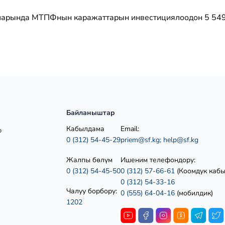
арында МТПФнын каражаттарын инвестициялоодон 5 549,
Байланыштар
Кабылдама
Email:
р
0 (312) 54-45-29
priem@sf.kg;
help@sf.kg
Жалпы бөлүм
Ишеним телефондору:
0 (312) 54-45-50
0 (312) 57-66-61
(Коомдук каб
0 (312) 54-33-16
Чалуу борбору:
0 (555) 64-04-16
(мобилдик)
1202