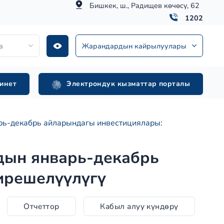
Бишкек, ш., Радищев көчөсү, 62
1202
а
Жарандардын кайрылуулары
инет
Электрондук кызматтар порталы
рь-декабрь айларындагы инвестициялары:
дын январь-декабрь
ирешелүүлүгү
Отчеттор
Кабыл алуу күндөрү