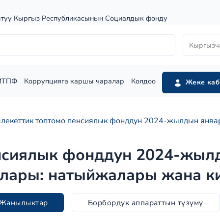
штуу Кыргыз Республикасынын Социалдык фонду
Кыргызч
МТПФ
Коррупцияга каршы чаралар
Колдоо
Жеке каб
лекеттик топтомо пенсиялык фонддун 2024-жылдын янва
нсиялык фонддун 2024-жыл
лары: натыйжалары жана к
Жаңылыктар
Борбордук аппараттын түзүмү