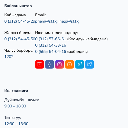
Байланыштар
Кабылдама
Email:
0 (312) 54-45-29
priem@sf.kg;
help@sf.kg
Жалпы бөлүм
Ишеним телефондору:
0 (312) 54-45-50
0 (312) 57-66-61
(Коомдук кабылдама)
0 (312) 54-33-16
Чалуу борбору:
0 (555) 64-04-16
(мобилдик)
1202
Иш графиги
Дүйшөмбү - жума:
9:00 - 18:00
Тыныгуу:
12:30 - 13:30