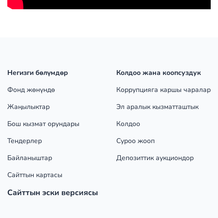
Негизги бөлүмдөр
Колдоо жана коопсуздук
Фонд жөнүндө
Коррупцияга каршы чаралар
Жаңылыктар
Эл аралык кызматташтык
Бош кызмат орундары
Колдоо
Тендерлер
Суроо жооп
Байланыштар
Депозиттик аукциондор
Сайттын картасы
Сайттын эски версиясы