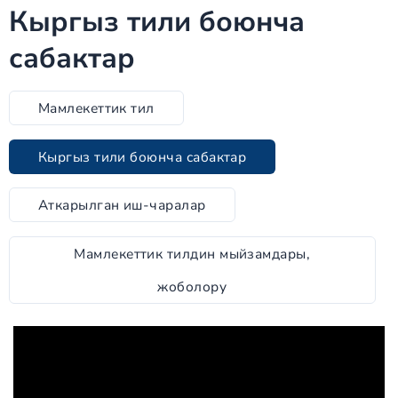
Кыргыз тили боюнча
сабактар
Мамлекеттик тил
Кыргыз тили боюнча сабактар
Аткарылган иш-чаралар
Мамлекеттик тилдин мыйзамдары,
жоболору