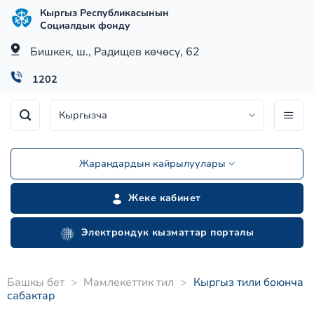
Skip
Кыргыз Республикасынын
to
Социалдык фонду
content
Бишкек, ш., Радищев көчөсү, 62
1202
Кыргызча
Жарандардын кайрылуулары
Жеке кабинет
Электрондук кызматтар порталы
Башкы бет
>
Мамлекеттик тил
>
Кыргыз тили боюнча
сабактар