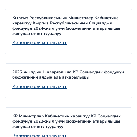
Кыргыз Республикасынын Министрлер Кабинетине
караштуу Кыргыз Республикасынын Социалдык
фондунун 2024-жыл үчүн бюджетинин аткарылышы
жөнүндө отчет тууралуу
Кененирээк маалымат
2025-жылдын 1-кварталына КР Социалдык фондунун
бюджетинин алдын ала аткарылышы
Кененирээк маалымат
КР Министрлер Кабинетине караштуу КР Социалдык
фондунун 2023-жыл үчүн бюджетинин аткарылышы
жөнүндө отчету тууралуу
Кененирээк маалымат