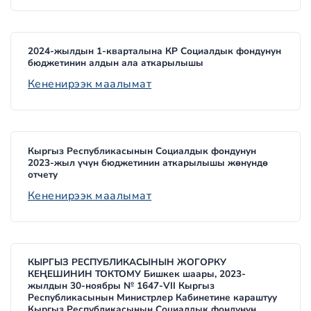
2024-жылдын 1-кварталына КР Социалдык фондунун
бюджетинин алдын ала аткарылышы
Кененирээк маалымат
Кыргыз Республикасынын Социалдык фондунун
2023-жыл үчүн бюджетинин аткарылышы жөнүндө
отчету
Кененирээк маалымат
КЫРГЫЗ РЕСПУБЛИКАСЫНЫН ЖОГОРКУ
КЕҢЕШИНИН ТОКТОМУ Бишкек шаары, 2023-
жылдын 30-ноябры № 1647-VII Кыргыз
Республикасынын Министрлер Кабинетине караштуу
Кыргыз Республикасынын Социалдык фондунун