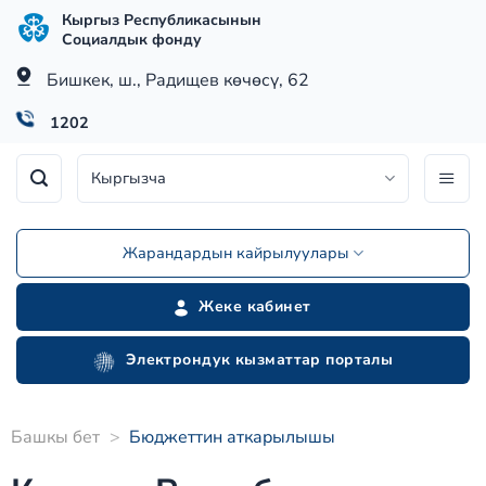
Skip
Кыргыз Республикасынын
to
Социалдык фонду
content
Бишкек, ш., Радищев көчөсү, 62
1202
Кыргызча
Жарандардын кайрылуулары
Жеке кабинет
Электрондук кызматтар порталы
Башкы бет
>
Бюджеттин аткарылышы