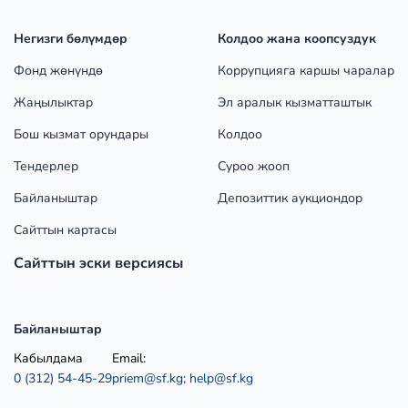
Негизги бөлүмдөр
Колдоо жана коопсуздук
Фонд жөнүндө
Коррупцияга каршы чаралар
Жаңылыктар
Эл аралык кызматташтык
Бош кызмат орундары
Колдоо
Тендерлер
Суроо жооп
Байланыштар
Депозиттик аукциондор
Сайттын картасы
Сайттын эски версиясы
Байланыштар
Кабылдама
Email:
0 (312) 54-45-29
priem@sf.kg;
help@sf.kg