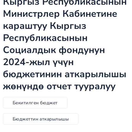
Кыргыз Республикасынын
Министрлер Кабинетине
караштуу Кыргыз
Республикасынын
Социалдык фондунун
2024-жыл үчүн
бюджетинин аткарылышы
жөнүндө отчет тууралуу
Бекитилген бюджет
Бюджеттин аткарылышы