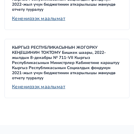
2022-жыл үчүн бюджетинин аткарылышы жөнүндө
отчету тууралуу
Кененирээк маалымат
КЫРГЫЗ РЕСПУБЛИКАСЫНЫН ЖОГОРКУ
КЕҢЕШИНИН ТОКТОМУ Бишкек шаары, 2022-
жылдын 8-декабры № 711-VII Кыргыз
Республикасынын Министрлер Кабинетине караштуу
Кыргыз Республикасынын Социалдык фондунун
2021-жыл үчүн бюджетинин аткарылышы жөнүндө
отчету тууралуу
Кененирээк маалымат