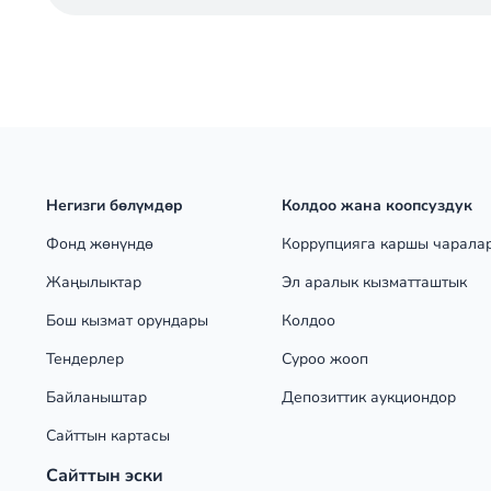
Негизги бөлүмдөр
Колдоо жана коопсуздук
Фонд жөнүндө
Коррупцияга каршы чарала
Жаңылыктар
Эл аралык кызматташтык
Бош кызмат орундары
Колдоо
Тендерлер
Суроо жооп
Байланыштар
Депозиттик аукциондор
Сайттын картасы
Сайттын эски