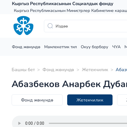
Skip
Кыргыз Республикасынын Социалдык фонду
to
Кыргыз Республикасынын Министрлер Кабинетине кара
content
Фонд жөнүндө
Мамлекеттик тил
Окуу борбору
ЧУА
Башкы бет
>
Фонд жөнүндө
>
Жетекчилик
>
Абаз
Абазбеков Анарбек Дуба
Фонд жөнүндө
Жетекчилик