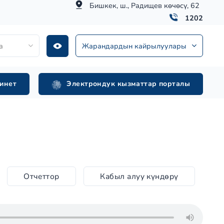
Бишкек, ш., Радищев көчөсү, 62
1202
а
Жарандардын кайрылуулары
инет
Электрондук кызматтар порталы
Отчеттор
Кабыл алуу күндөрү