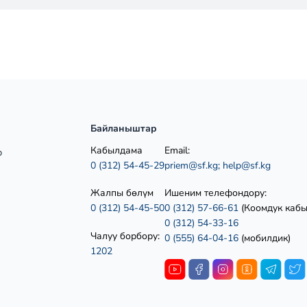
Байланыштар
Кабылдама
Email:
р
0 (312) 54-45-29
priem@sf.kg;
help@sf.kg
Жалпы бөлүм
Ишеним телефондору:
0 (312) 54-45-50
0 (312) 57-66-61
(Коомдук каб
0 (312) 54-33-16
Чалуу борбору:
0 (555) 64-04-16
(мобилдик)
1202