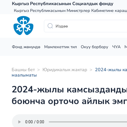
Skip
Кыргыз Республикасынын Социалдык фонду
to
Кыргыз Республикасынын Министрлер Кабинетине кара
content
Фонд жөнүндө
Мамлекеттик тил
Окуу борбору
ЧУА
Башкы бет
>
Юридикалык жактар
>
2024-жылы кам
маалыматы
2024-жылы камсыздандыр
боюнча орточо айлык эм