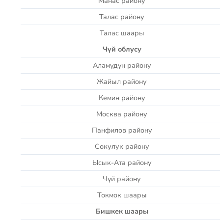
Манас району
Талас району
Талас шаары
Ч
үй облусу
Аламүдүн району
Жайыл району
Кемин району
Москва району
Панфилов району
Сокулук району
Ысык-Ата району
Чүй району
Токмок шаары
Бишкек
шаары