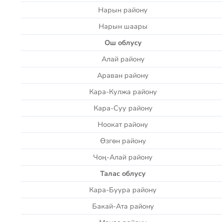
Нарын району
Нарын шаары
Ош облусу
Алай району
Араван району
Кара-Кулжа району
Кара-Суу району
Ноокат району
Өзгөн району
Чоң-Алай району
Талас облусу
Кара-Буура району
Бакай-Ата району