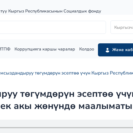
штуу Кыргыз Республикасынын Социалдык фонду
Кыргызч
МТПФ
Коррупцияга каршы чаралар
Колдоо
Жеке каб
сыздандыруу төгүмдөрүн эсептөө үчүн Кыргыз Республик
уу төгүмдөрүн эсептөө үчү
гек акы жөнүндө маалыматы