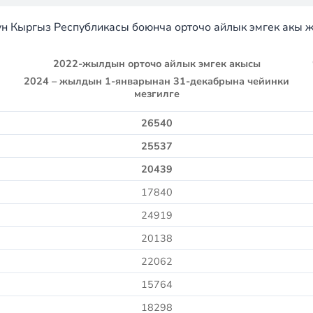
н Кыргыз Республикасы боюнча орточо айлык эмгек акы 
202
2-жылдын орточо айлык эмгек акысы
202
4 – жылдын 1-январынан 31-декабрына чейинки
мезгилге
26540
25537
20439
17840
24919
20138
22062
15764
18298