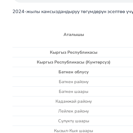
2024-жылы камсыздандыруу төгүмдөрүн эсептөө үчү
Аталышы
Кыргыз Республика
сы
Кыргыз Республика
сы (Кумтөрсүз)
Баткен облусу
Баткен району
Баткен шаары
Кадамжай району
Лейлек району
Сүлүктү шаары
Кызыл-Кыя шаары