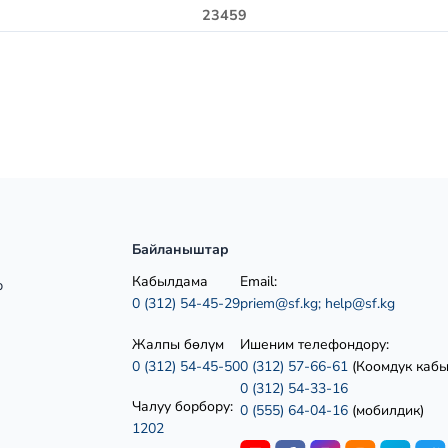
23459
Байланыштар
Кабылдама
Email:
р
0 (312) 54-45-29
priem@sf.kg;
help@sf.kg
Жалпы бөлүм
Ишеним телефондору:
0 (312) 54-45-50
0 (312) 57-66-61
(Коомдук каб
0 (312) 54-33-16
Чалуу борбору:
0 (555) 64-04-16
(мобилдик)
1202