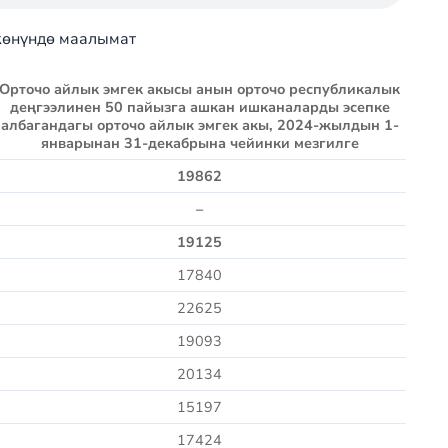
жөнүндө маалымат
Орточо айлык эмгек акысы анын орточо республикалык
деңгээлинен 50 пайызга ашкан ишканаларды эсепке
албагандагы орточо айлык эмгек акы, 202
4-жылдын 1-
январынан 31-декабрына чейинки мезгилге
19862
–
19125
17840
22625
19093
20134
15197
17424