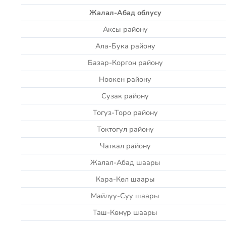
Жалал-Абад облусу
Аксы району
Ала-Бука району
Базар-Коргон району
Ноокен району
Сузак району
Тогуз-Торо району
Токтогул району
Чаткал району
Жалал-Абад шаары
Кара-Көл шаары
Майлуу-Суу шаары
Таш-Көмүр шаары