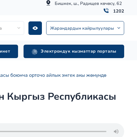
Бишкек, ш., Радищев көчөсү, 62
1202
а
Жарандардын кайрылуулары
инет
Электрондук кызматтар порталы
асы боюнча орточо айлык эмгек акы жөнүндө
н Кыргыз Республикасы