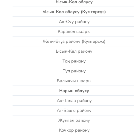
Ысык-Көл облусу
Ысык-Көл облусу
(Кумтөрсүз)
Ак-Суу району
Каракол шаары
Жети-Өгүз району (Кумтөрсүз)
Ысык-Көл району
Тоң району
Түп району
Балыкчы шаары
Нарын облусу
Ак-Талаа району
Ат-Башы району
Жумгал району
Кочкор району