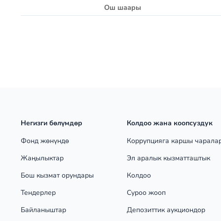
Ош
шаары
Негизги бөлүмдөр
Колдоо жана коопсуздук
Фонд жөнүндө
Коррупцияга каршы чарала
Жаңылыктар
Эл аралык кызматташтык
Бош кызмат орундары
Колдоо
Тендерлер
Суроо жооп
Байланыштар
Депозиттик аукциондор