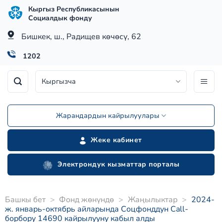
Skip
Кыргыз Республикасынын
to
Социалдык фонду
content
Бишкек, ш., Радищев көчөсү, 62
1202
Кыргызча
Жарандардын кайрылуулары
Жеке кабинет
Электрондук кызматтар порталы
Башкы бет
>
Фонд жөнүндө
>
Жаңылыктар
>
2024-
ж. январь-октябрь айларында Соцфонддун Call-
борбору 14690 кайрылууну кабыл алды