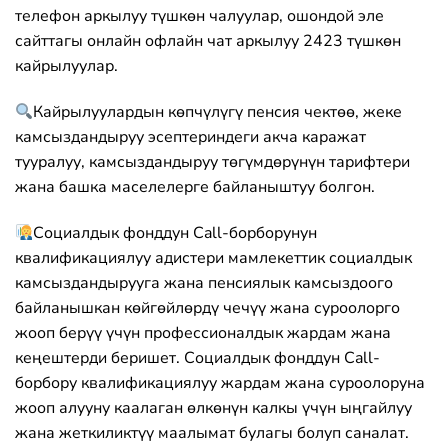
телефон аркылуу түшкөн чалуулар, ошондой эле
сайттагы онлайн офлайн чат аркылуу 2423 түшкөн
кайрылуулар.
Кайрылуулардын көпчүлүгү пенсия чектөө, жеке
камсыздандыруу эсептериндеги акча каражат
тууралуу, камсыздандыруу төгүмдөрүнүн тарифтери
жана башка маселелерге байланыштуу болгон.
Социалдык фонддун Call-борборунун
квалификациялуу адистери мамлекеттик социалдык
камсыздандырууга жана пенсиялык камсыздоого
байланышкан көйгөйлөрдү чечүү жана суроолорго
жооп берүү үчүн профессионалдык жардам жана
кеңештерди беришет. Социалдык фонддун Call-
борбору квалификациялуу жардам жана суроолоруна
жооп алууну каалаган өлкөнүн калкы үчүн ыңгайлуу
жана жеткиликтүү маалымат булагы болуп саналат.