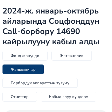
2024-ж. январь-октябрь
айларында Соцфонддун
Call-борбору 14690
кайрылууну кабыл алды
Фонд жөнүндө
Жетекчилик
Жаңылыктар
Борбордук аппараттын түзүмү
Отчеттор
Кабыл алуу күндөрү