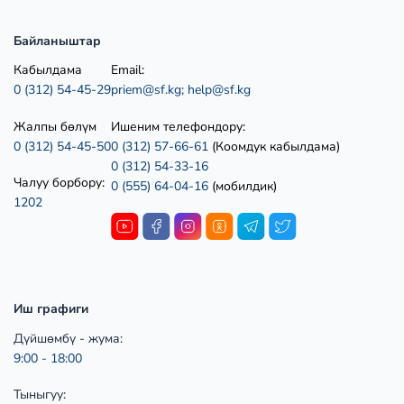
Байланыштар
Кабылдама
Email:
0 (312) 54-45-29
priem@sf.kg;
help@sf.kg
Жалпы бөлүм
Ишеним телефондору:
0 (312) 54-45-50
0 (312) 57-66-61
(Коомдук кабылдама)
0 (312) 54-33-16
Чалуу борбору:
0 (555) 64-04-16
(мобилдик)
1202
Иш графиги
Дүйшөмбү - жума:
9:00 - 18:00
Тыныгуу: