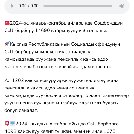
2024-ж. январь-октябрь айларында Соцфонддун
Call-борбору 14690 кайрылууну кабыл алды.
Кыргыз Республикасынын Социалдык фондунун
Call-борбору мамлекеттик социалдык
камсыздандыруу жана пенсиялык камсыздоо
маселелери боюнча кесипкөй жардам көрсөтөт.
Ал 1202 кыска номуру аркылуу жеткиликтүү жана
пенсиялык камсыздоо жана социалдык
камсыздандыруу боюнча суроолорго жооп издегендер
үчүн ишенимдүү жана ыңгайлуу маалымат булагы
болуп саналат.
2024-жылдын октябрь айында Call-борборго
4098 кайрылуу келип түшкөн, анын ичинде 1675