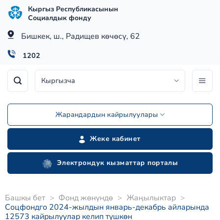
Skip
Кыргыз Республикасынын
to
Социалдык фонду
content
Бишкек, ш., Радищев көчөсү, 62
1202
Кыргызча
Жарандардын кайрылуулары
Жеке кабинет
Электрондук кызматтар порталы
Башкы бет
>
Фонд жөнүндө
>
Жаңылыктар
>
Соцфондго 2024-жылдын январь-декабрь айларында
12573 кайрылуулар келип түшкөн