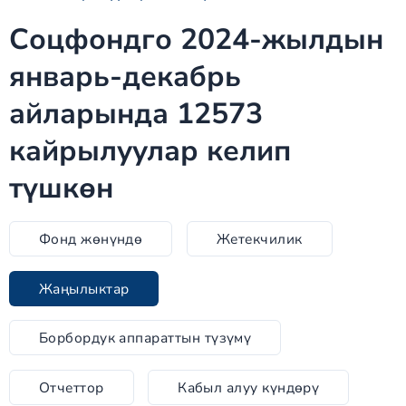
Соцфондго 2024-жылдын
январь-декабрь
айларында 12573
кайрылуулар келип
түшкөн
Фонд жөнүндө
Жетекчилик
Жаңылыктар
Борбордук аппараттын түзүмү
Отчеттор
Кабыл алуу күндөрү