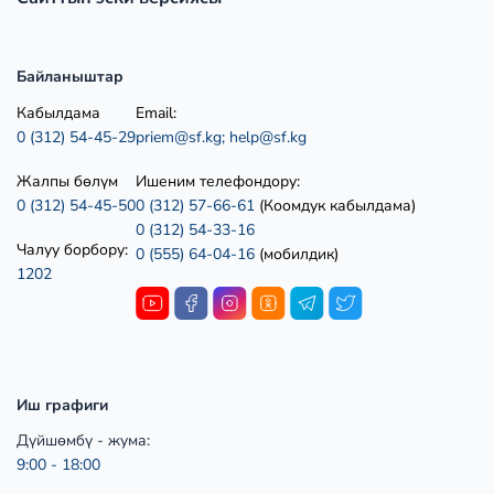
Байланыштар
Кабылдама
Email:
0 (312) 54-45-29
priem@sf.kg;
help@sf.kg
Жалпы бөлүм
Ишеним телефондору:
0 (312) 54-45-50
0 (312) 57-66-61
(Коомдук кабылдама)
0 (312) 54-33-16
Чалуу борбору:
0 (555) 64-04-16
(мобилдик)
1202
Иш графиги
Дүйшөмбү - жума:
9:00 - 18:00