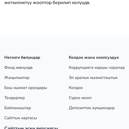
жеткиликтүү жооптор берилип келүүдө.
Негизги бөлүмдөр
Колдоо жана коопсуздук
Фонд жөнүндө
Коррупцияга каршы чаралар
Жаңылыктар
Эл аралык кызматташтык
Бош кызмат орундары
Колдоо
Тендерлер
Суроо жооп
Байланыштар
Депозиттик аукциондор
Сайттын картасы
Сайттын эски версиясы