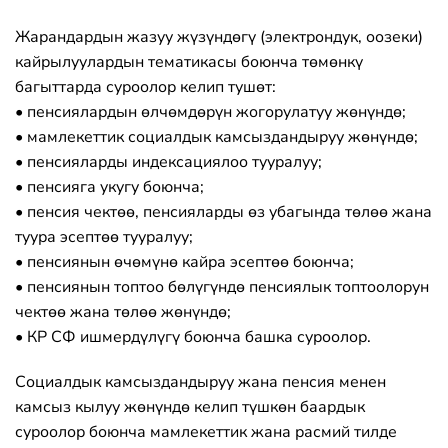
Жарандардын жазуу жүзүндөгү (электрондук, оозеки)
кайрылуулардын тематикасы боюнча төмөнкү
багыттарда суроолор келип тушөт:
• пенсиялардын өлчөмдөрүн жогорулатуу жөнүндө;
• мамлекеттик социалдык камсыздандыруу жөнүндө;
• пенсияларды индексациялоо тууралуу;
• пенсияга укугу боюнча;
• пенсия чектөө, пенсияларды өз убагында төлөө жана
туура эсептөө тууралуу;
• пенсиянын өчөмүнө кайра эсептөө боюнча;
• пенсиянын топтоо бөлүгүндө пенсиялык топтоолорун
чектөө жана төлөө жөнүндө;
• КР СФ ишмердүлүгү боюнча башка суроолор.
Социалдык камсыздандыруу жана пенсия менен
камсыз кылуу жөнүндө келип түшкөн баардык
суроолор боюнча мамлекеттик жана расмий тилде