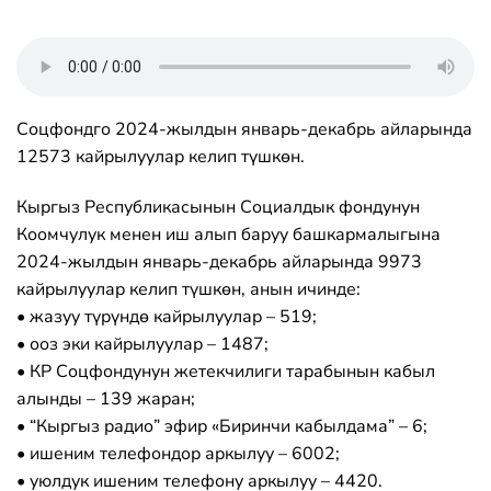
Соцфондго 2024-жылдын январь-декабрь айларында
12573 кайрылуулар келип түшкөн.
Кыргыз Республикасынын Социалдык фондунун
Коомчулук менен иш алып баруу башкармалыгына
2024-жылдын январь-декабрь айларында 9973
кайрылуулар келип түшкөн, анын ичинде:
• жазуу түрүндө кайрылуулар – 519;
• ооз эки кайрылуулар – 1487;
• КР Соцфондунун жетекчилиги тарабынын кабыл
алынды – 139 жаран;
• “Кыргыз радио” эфир «Биринчи кабылдама” – 6;
• ишеним телефондор аркылуу – 6002;
• уюлдук ишеним телефону аркылуу – 4420.