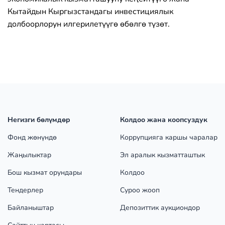
Кытайдын Кыргызстандагы инвестициялык
долбоорлорун илгерилетүүгө өбөлгө түзөт.
Негизги бөлүмдөр
Колдоо жана коопсуздук
Фонд жөнүндө
Коррупцияга каршы чаралар
Жаңылыктар
Эл аралык кызматташтык
Бош кызмат орундары
Колдоо
Тендерлер
Суроо жооп
Байланыштар
Депозиттик аукциондор