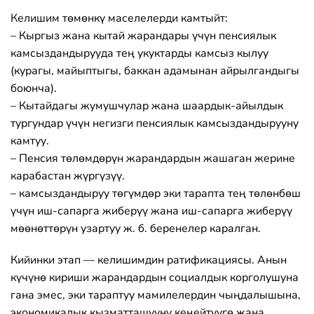
Келишим төмөнкү маселелерди камтыйт:
– Кыргыз жана кытай жарандары үчүн пенсиялык
камсыздандырууда тең укуктарды камсыз кылуу
(курагы, майыптыгы, баккан адамынан айрылгандыгы
боюнча).
– Кытайдагы жумушчулар жана шаардык-айылдык
тургундар үчүн негизги пенсиялык камсыздандырууну
камтуу.
– Пенсия төлөмдөрүн жарандардын жашаган жерине
карабастан жүргүзүү.
– камсыздандыруу төгүмдөр эки тарапта тең төлөнбөш
үчүн иш-сапарга жиберүү жана иш-сапарга жиберүү
мөөнөттөрүн узартуу ж. б. беренелер каралган.
Кийинки этап — келишимдин ратификациясы. Анын
күчүнө кириши жарандардын социалдык корголушуна
гана эмес, эки тараптуу мамилелердин чыңдалышына,
экономикалык кызматташууну кеңейтүүгө жана