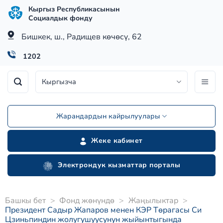
Skip
Кыргыз Республикасынын
to
Социалдык фонду
content
Бишкек, ш., Радищев көчөсү, 62
1202
Кыргызча
Жарандардын кайрылуулары
Жеке кабинет
Электрондук кызматтар порталы
Башкы бет
>
Фонд жөнүндө
>
Жаңылыктар
>
Президент Садыр Жапаров менен КЭР Төрагасы Си
Цзиньпиндин жолугушуусунун жыйынтыгында