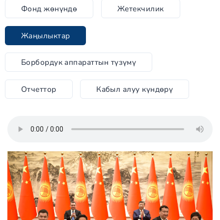
Фонд жөнүндө
Жетекчилик
Жаңылыктар
Борбордук аппараттын түзүмү
Отчеттор
Кабыл алуу күндөрү