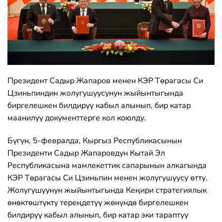
Президент Садыр Жапаров менен КЭР Төрагасы Си
Цзиньпиндин жолугушуусунун жыйынтыгында
биргелешкен билдирүү кабыл алынып, бир катар
маанилүү документтерге кол коюлду.
Бүгүн, 5-февралда, Кыргыз Республикасынын
Президенти Садыр Жапаровдун Кытай Эл
Республикасына мамлекеттик сапарынын алкагында
КЭР Төрагасы Си Цзиньпин менен жолугушуусу өттү.
Жолугушуунун жыйынтыгында Кеңири стратегиялык
өнөктөштүктү тереңдетүү жөнүндө биргелешкен
билдирүү кабыл алынып, бир катар эки тараптуу