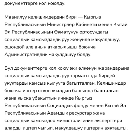
документтерге кол коюлду.
Маанилүү келишимдердин бири — Кыргыз
Республикасынын Министрлер Кабинети менен Кытай
Эл Республикасынын Өкмөтүнүн ортосундагы
социалдык камсыздандыруу жөнүндө макулдашуу,
ошондой эле анын аткарылышы боюнча
Административдик макулдашуу болду.
Бул документтерге кол коюу эки өлкөнүн жарандарына
социалдык камсыздандыруу тармагында бирдей
укуктарды камсыз кылууга багытталган. Келишимдер
боюнча иштер өткөн жылдын башында башталган
жана кыска убакыттын ичинде Кыргыз
Республикасынын Социалдык фонду менен Кытай Эл
Республикасынын Адамдык ресурстар жана
социалдык камсыздоо министрлигинин эксперттери
аларды иштеп чыгып, макулдашуу иштерин аякташты.