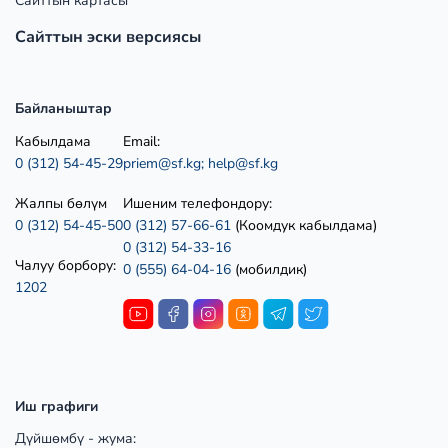
Сайттын картасы
Сайттын эски версиясы
Байланыштар
Кабылдама
Email:
0 (312) 54-45-29
priem@sf.kg;
help@sf.kg
Жалпы бөлүм
Ишеним телефондору:
0 (312) 54-45-50
0 (312) 57-66-61
(Коомдук кабылдама)
0 (312) 54-33-16
Чалуу борбору:
0 (555) 64-04-16
(мобилдик)
1202
Иш графиги
Дүйшөмбү - жума: