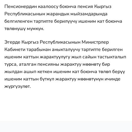
Пенсионердин каалоосу боюнча пенсия Кыргыз
Республикасынын жарандык мыйзамдарында
белгиленген тартипте берилүүчү ишеним кат боюнча
төлөнүшү мүмкүн.
Эгерде Кыргыз Республикасынын Министрлер
Кабинети тарабынан аныкталуучу тартипте берилген
ишеним каттын жарактуулугу жыл сайын тастыкталып
турса, аталган пенсияны жарактуу мөөнөтү бир
жылдан ашып кеткен ишеним кат боюнча төлөп берүү
ишеним каттын бүткүл жарактуу мөөнөтүнүн ичинде
жүргүзүлөт.