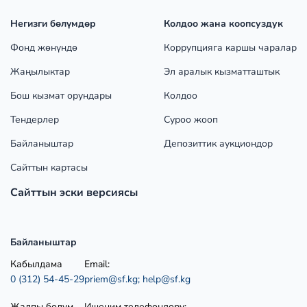
Негизги бөлүмдөр
Колдоо жана коопсуздук
Фонд жөнүндө
Коррупцияга каршы чаралар
Жаңылыктар
Эл аралык кызматташтык
Бош кызмат орундары
Колдоо
Тендерлер
Суроо жооп
Байланыштар
Депозиттик аукциондор
Сайттын картасы
Сайттын эски версиясы
Байланыштар
Кабылдама
Email:
0 (312) 54-45-29
priem@sf.kg;
help@sf.kg
Жалпы бөлүм
Ишеним телефондору: