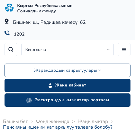
Skip
Кыргыз Республикасынын
to
Социалдык фонду
content
Бишкек, ш., Радищев көчөсү, 62
1202
Кыргызча
Жарандардын кайрылуулары
Жеке кабинет
Электрондук кызматтар порталы
Башкы бет
>
Фонд жөнүндө
>
Жаңылыктар
>
Пенсияны ишеним кат аркылуу төлөөгө болобу?