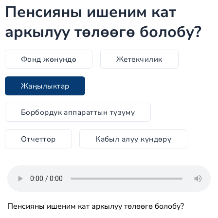
Пенсияны ишеним кат
аркылуу төлөөгө болобу?
Фонд жөнүндө
Жетекчилик
Жаңылыктар
Борбордук аппараттын түзүмү
Отчеттор
Кабыл алуу күндөрү
Пенсияны ишеним кат аркылуу төлөөгө болобу?