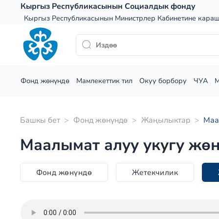
Skip
Кыргыз Республикасынын Социалдык фонду
to
Кыргыз Республикасынын Министрлер Кабинетине кара
content
Фонд жөнүндө
Мамлекеттик тил
Окуу борбору
ЧУА
Башкы бет
>
Фонд жөнүндө
>
Жаңылыктар
>
Маа
Маалымат алуу укугу жө
Фонд жөнүндө
Жетекчилик