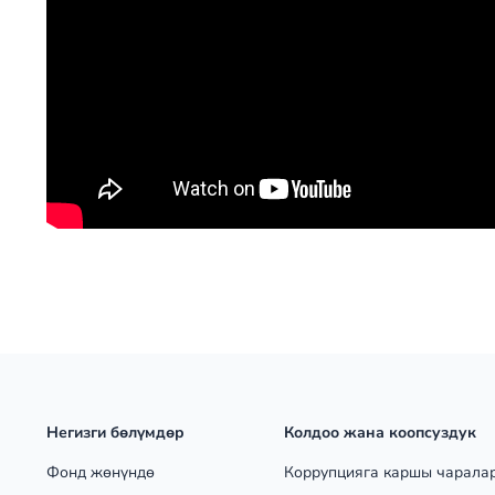
Негизги бөлүмдөр
Колдоо жана коопсуздук
Фонд жөнүндө
Коррупцияга каршы чарала