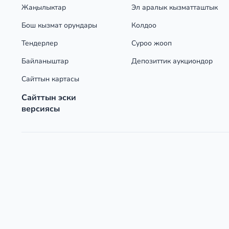
Жаңылыктар
Эл аралык кызматташтык
Бош кызмат орундары
Колдоо
Тендерлер
Суроо жооп
Байланыштар
Депозиттик аукциондор
Сайттын картасы
Сайттын эски
версиясы