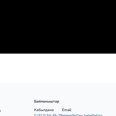
Байланыштар
Кабылдама
Email:
р
0 (312) 54-45-29
priem@sf.kg;
help@sf.kg