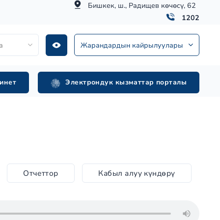
Бишкек, ш., Радищев көчөсү, 62
1202
а
Жарандардын кайрылуулары
инет
Электрондук кызматтар порталы
Отчеттор
Кабыл алуу күндөрү