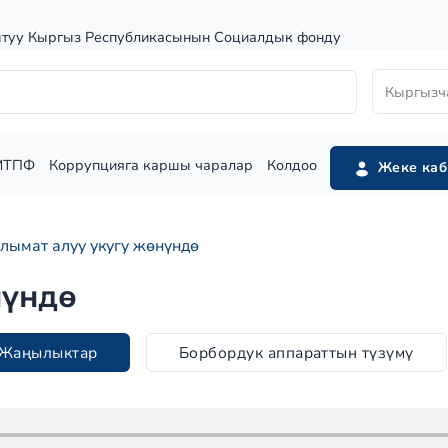
штуу Кыргыз Республикасынын Социалдык фонду
Кыргызч
МТПФ
Коррупцияга каршы чаралар
Колдоо
Жеке каб
лымат алуу укугу жөнүндө
нүндө
Жаңылыктар
Борбордук аппараттын түзүмү