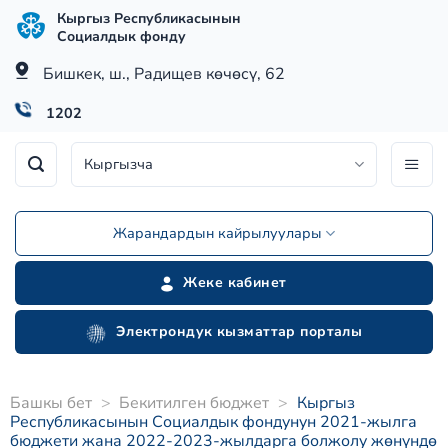
Skip
Кыргыз Республикасынын
to
Социалдык фонду
content
Бишкек, ш., Радищев көчөсү, 62
1202
Кыргызча
Жарандардын кайрылуулары
Жеке кабинет
Электрондук кызматтар порталы
Башкы бет
>
Бекитилген бюджет
>
Кыргыз
Республикасынын Социалдык фондунун 2021-жылга
бюджети жана 2022-2023-жылдарга болжолу жөнүндө