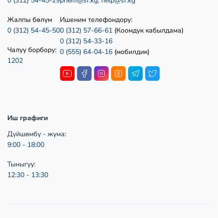
0 (312) 54-45-29
priem@sf.kg;
help@sf.kg
Жалпы бөлүм
Ишеним телефондору:
0 (312) 54-45-50
0 (312) 57-66-61
(Коомдук кабылдама)
0 (312) 54-33-16
Чалуу борбору:
0 (555) 64-04-16
(мобилдик)
1202
Иш графиги
Дүйшөмбү - жума:
9:00 - 18:00
Тыныгуу:
12:30 - 13:30