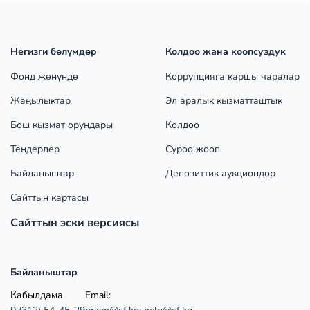
Негизги бөлүмдөр
Колдоо жана коопсуздук
Фонд жөнүндө
Коррупцияга каршы чаралар
Жаңылыктар
Эл аралык кызматташтык
Бош кызмат орундары
Колдоо
Тендерлер
Суроо жооп
Байланыштар
Депозиттик аукциондор
Сайттын картасы
Сайттын эски версиясы
Байланыштар
Кабылдама
Email: