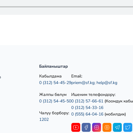
Байланыштар
Кабылдама
Email:
р
0 (312) 54-45-29
priem@sf.kg;
help@sf.kg
Жалпы бөлүм
Ишеним телефондору:
0 (312) 54-45-50
0 (312) 57-66-61
(Коомдук каб
0 (312) 54-33-16
Чалуу борбору:
0 (555) 64-04-16
(мобилдик)
1202