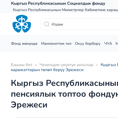
Skip
Кыргыз Республикасынын Социалдык фонду
to
Кыргыз Республикасынын Министрлер Кабинетине кара
content
Фонд жөнүндө
Мамлекеттик тил
Окуу борбору
ЧУА
Башкы бет
>
Ченемдик-укуктук актылар
>
Кыргыз 
каражаттарын төлөп берүү Эрежеси
Кыргыз Республикасыны
пенсиялык топтоо фондун
Эрежеси