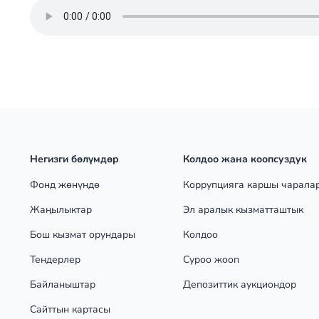
Негизги бөлүмдөр
Колдоо жана коопсуздук
Фонд жөнүндө
Коррупцияга каршы чарала
Жаңылыктар
Эл аралык кызматташтык
Бош кызмат орундары
Колдоо
Тендерлер
Суроо жооп
Байланыштар
Депозиттик аукциондор
Сайттын картасы