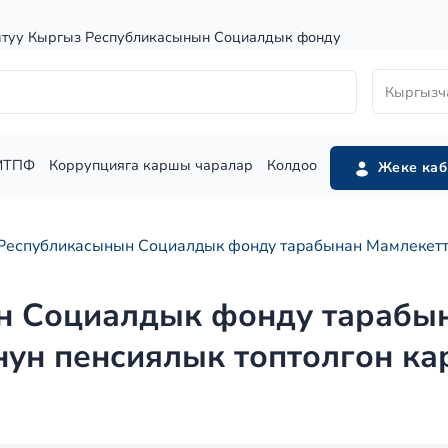
штуу Кыргыз Республикасынын Социалдык фонду
Кыргызч
МТПФ
Коррупцияга каршы чаралар
Колдоо
Жеке каб
Республикасынын Социалдык фонду тарабынан Мамлекетти
н Социалдык фонду тарабы
ун пенсиялык топтолгон ка