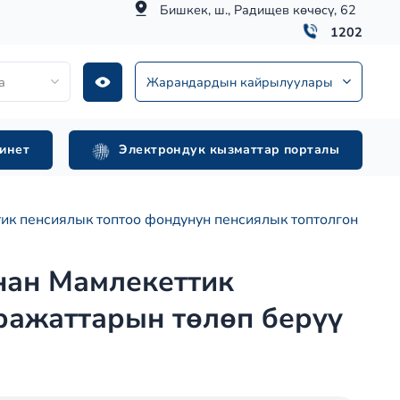
Бишкек, ш., Радищев көчөсү, 62
1202
а
Жарандардын кайрылуулары
инет
Электрондук кызматтар порталы
к пенсиялык топтоо фондунун пенсиялык топтолгон
нан Мамлекеттик
ражаттарын төлөп берүү