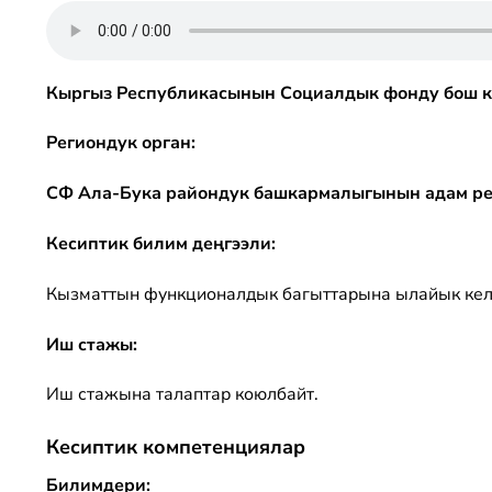
Кыргыз Республикасынын Социалдык фонду бош к
Региондук орган:
СФ Ала-Бука райондук башкармалыгынын адам рес
Кесиптик билим деңгээли:
Кызматтын функционалдык багыттарына ылайык келг
Иш стажы:
Иш стажына талаптар коюлбайт.
Кесиптик компетенциялар
Билимдери: