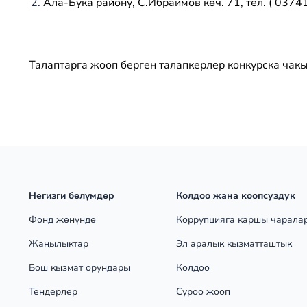
Ала-Бука району, С.Ибраимов көч. 71, тел. ( 0374
Талаптарга жооп берген талапкерлер конкурска чак
Негизги бөлүмдөр
Колдоо жана коопсуздук
Фонд жөнүндө
Коррупцияга каршы чарала
Жаңылыктар
Эл аралык кызматташтык
Бош кызмат орундары
Колдоо
Тендерлер
Суроо жооп