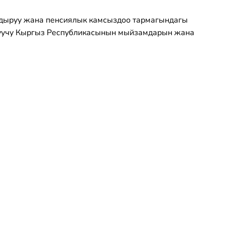
дыруу жана пенсиялык камсыздоо тармагындагы
луучу Кыргыз Республикасынын мыйзамдарын жана