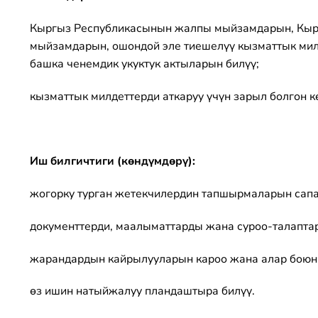
Кыргыз Республикасынын жалпы мыйзамдарын, Кыр
мыйзамдарын, ошондой эле тиешелүү кызматтык ми
башка ченемдик укуктук актыларын билүү;
кызматтык милдеттерди аткаруу үчүн зарыл болгон к
Иш билгичтиги (көндүмдөрү):
жогорку турган жетекчилердин тапшырмаларын сапат
документтерди, маалыматтарды жана суроо-талаптар
жарандардын кайрылууларын кароо жана алар боюнч
өз ишин натыйжалуу пландаштыра билүү.