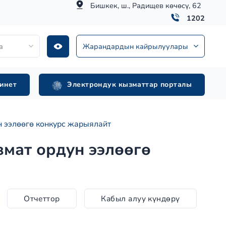
Бишкек, ш., Радищев көчөсү, 62
1202
а
Жарандардын кайрылуулары
инет
Электрондук кызматтар порталы
 ээлөөгө конкурс жарыялайт
мат ордун ээлөөгө
Отчеттор
Кабыл алуу күндөрү