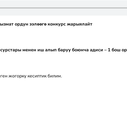
ызмат ор
дун
ээлөөгө конкурс жарыялайт
урстары менен иш алып баруу боюнча адиси – 1 бош о
ен жогорку кесиптик билим.