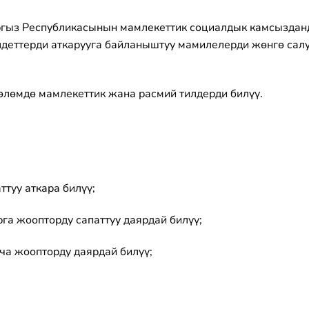
гыз Республикасынын мамлекеттик социалдык камсыздан
лдеттерди аткарууга байланыштуу мамилелерди жөнгө са
өлөмдө мамлекеттик жана расмий тилдерди билүү.
туу аткара билүү;
га жоопторду сапаттуу даярдай билүү;
а жоопторду даярдай билүү;