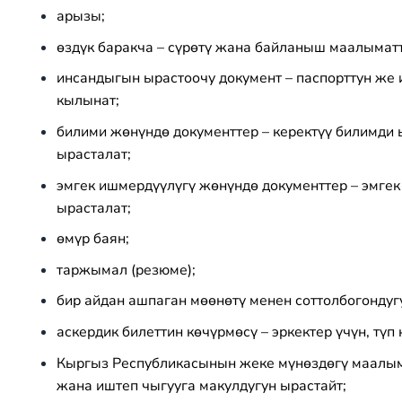
арызы;
өздүк баракча – сүрөтү жана байланыш маалыматт
инсандыгын ырастоочу документ – паспорттун же 
кылынат;
билими жөнүндө документтер – керектүү билимди ы
ырасталат;
эмгек ишмердүүлүгү жөнүндө документтер – эмгек 
ырасталат;
өмүр баян;
таржымал (резюме);
бир айдан ашпаган мөөнөтү менен соттолбогондуг
аскердик билеттин көчүрмөсү – эркектер үчүн, тү
Кыргыз Республикасынын жеке мүнөздөгү маалыма
жана иштеп чыгууга макулдугун ырастайт;