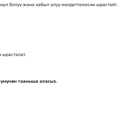
кул болуу жана кабыл алуу милдеттемесин ырастайт.
н ырасталат.
үмүнөн тааныша аласыз.