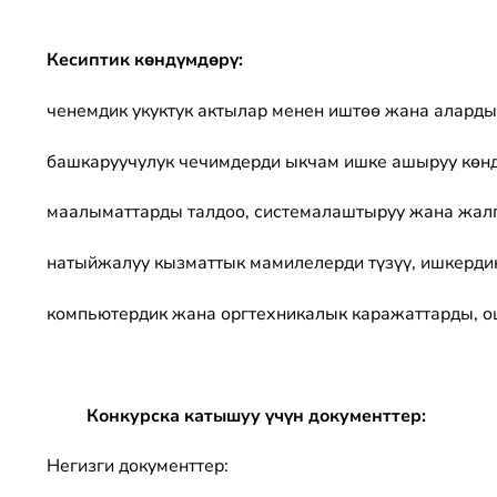
Кесиптик көндүмдөрү:
ченемдик укуктук актылар менен иштөө жана аларды
башкаруучулук чечимдерди ыкчам ишке ашыруу көн
маалыматтарды талдоо, системалаштыруу жана жал
натыйжалуу кызматтык мамилелерди түзүү, ишкердик
компьютердик жана оргтехникалык каражаттарды, о
Конкурска катышуу үчүн документтер:
Негизги документтер: