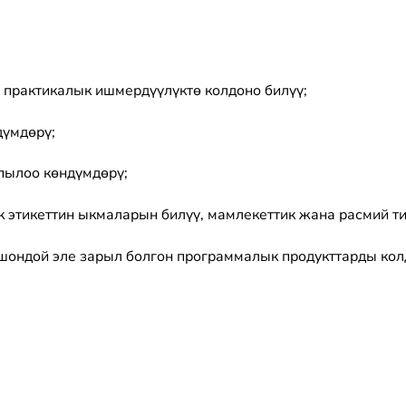
 практикалык ишмердүүлүктө колдоно билүү;
дүмдөрү;
пылоо көндүмдөрү;
 этикеттин ыкмаларын билүү, мамлекеттик жана расмий т
шондой эле зарыл болгон программалык продукттарды кол