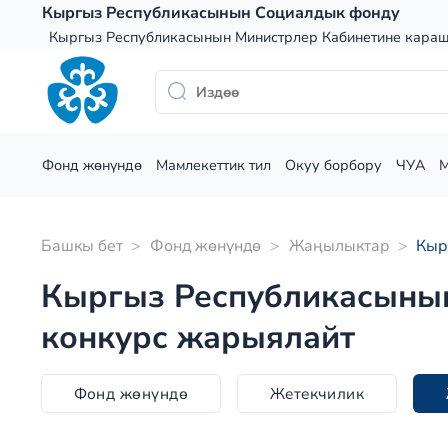
Skip
Кыргыз Республикасынын Социалдык фонду
to
Кыргыз Республикасынын Министрлер Кабинетине кара
content
Фонд жөнүндө
Мамлекеттик тил
Окуу борбору
ЧУА
Башкы бет
>
Фонд жөнүндө
>
Жаңылыктар
>
Кыр
Кыргыз Республикасынын
конкурс жарыялайт
Фонд жөнүндө
Жетекчилик