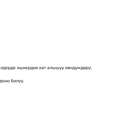
илдерде ишкердик кат алышуу көндүмдөрү;
доно билүү.