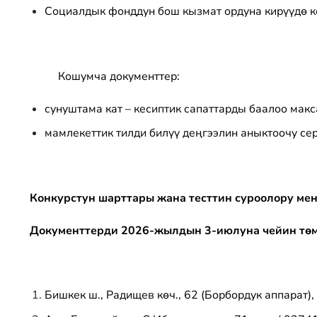
Социалдык фонддун бош кызмат ордуна кирүүдө ко
Кошумча документтер:
сунуштама кат – кесиптик сапаттарды баалоо ма
мамлекеттик тилди билүү деңгээлин аныктоочу сер
Конкурстун шарттары жана тесттин суроолору ме
Документтерди 202
6
-жылдын 3
-июлуна
чейин тө
Бишкек ш., Радищев көч., 62 (Борбордук аппарат), 