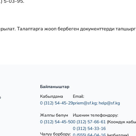
1) 5-03-95.
ырылат. Талаптарга жооп бербеген документтерди тапшыр
Байланыштар
Кабылдама
Email:
р
0 (312) 54-45-29
priem@sf.kg;
help@sf.kg
Жалпы бөлүм
Ишеним телефондору:
0 (312) 54-45-50
0 (312) 57-66-61
(Коомдук каб
0 (312) 54-33-16
Чалуу борбору:
0 (555) 64-04-16
(мобилдик)