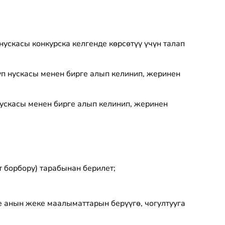
ускасы конкурска келгенде көрсөтүү үчүн талап
түп нускасы менен бирге алып келинип, жеринен
нускасы менен бирге алып келинип, жеринен
 борбору) тарабынан берилет;
 анын жеке маалыматтарын берүүгө, чогултууга