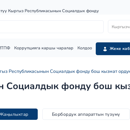
штуу Кыргыз Республикасынын Социалдык фонду
Кыргызч
МТПФ
Коррупцияга каршы чаралар
Колдоо
Жеке каб
гыз Республикасынын Социалдык фонду бош кызмат ордун
 Социалдык фонду бош кыз
Жаңылыктар
Борбордук аппараттын түзүмү