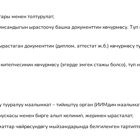
ары менен толтурулат;
инсандыгын ырастоочу башка документтин көчүрмөсү. Түп н
растаган документтин (диплом, аттестат ж.б.) көчүрмөсү 
китепчесинин көчүрмөсү (эгерде эмгек стажы болсо), түп 
у тууралуу маалымкат – тийиштүү орган (ИИМдин маалымат
п нускасы менен бирге алып келинип, жеринен ырасталат;
ттар чөйрөсүндөгү мыйзамдарында белгиленген тартипте