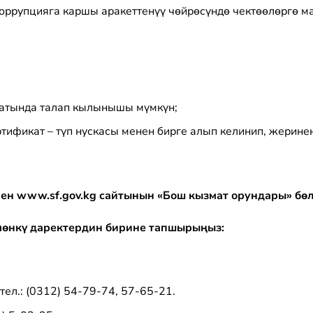
ррупцияга каршы аракеттенүү чөйрөсүндө чектөөлөргө ма
ксатында талап кылынышы мүмкүн;
тификат – түп нускасы менен бирге алып келинип, жерине
нен
www.sf.gov.kg
сайтынын «Бош кызмат орундары» бөл
мөнкү даректердин бирине тапшырыңыз:
тел.: (0312) 54-79-74, 57-65-21.