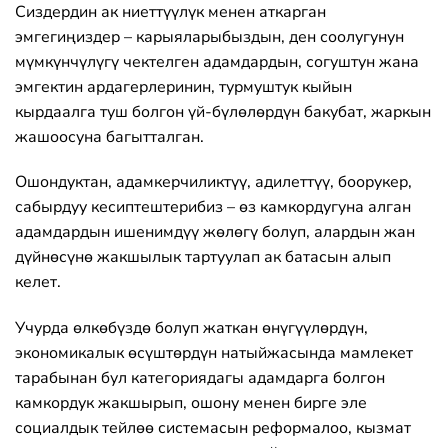
Сиздердин ак ниеттүүлүк менен аткарган
эмгегиңиздер – карыяларыбыздын, ден соолугунун
мүмкүнчүлүгү чектелген адамдардын, согуштун жана
эмгектин ардагерлеринин, турмуштук кыйын
кырдаалга туш болгон үй-бүлөлөрдүн бакубат, жаркын
жашоосуна багытталган.
Ошондуктан, адамкерчиликтүү, адилеттүү, боорукер,
сабырдуу кесиптештерибиз – өз камкордугуна алган
адамдардын ишенимдүү жөлөгү болуп, алардын жан
дүйнөсүнө жакшылык тартуулап ак батасын алып
келет.
Учурда өлкөбүздө болуп жаткан өнүгүүлөрдүн,
экономикалык өсүштөрдүн натыйжасында мамлекет
тарабынан бул категориядагы адамдарга болгон
камкордук жакшырып, ошону менен бирге эле
социалдык тейлөө системасын реформалоо, кызмат