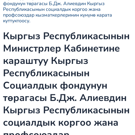
фондунун төрагасы Б.Дж. Алиевдин Кыргыз
Республикасынын социалдык коргоо жана
профсоюздар кызматкерлеринин күнүнө карата
куттуктоосу.
Кыргыз Республикасынын
Министрлер Кабинетине
караштуу Кыргыз
Республикасынын
Социалдык фондунун
төрагасы Б.Дж. Алиевдин
Кыргыз Республикасынын
социалдык коргоо жана
профсоюздар