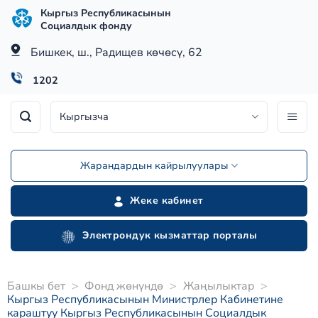
Skip
Кыргыз Республикасынын
to
Социалдык фонду
content
Бишкек, ш., Радищев көчөсү, 62
1202
Кыргызча
Жарандардын кайрылуулары
Жеке кабинет
Электрондук кызматтар порталы
Башкы бет
>
Фонд жөнүндө
>
Жаңылыктар
>
Кыргыз Республикасынын Министрлер Кабинетине
караштуу Кыргыз Республикасынын Социалдык