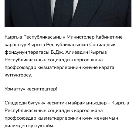
Кыргыз Республикасынын Министрлер Кабинетине
караштуу Кыргыз Республикасынын Социалдык
фондунун төрагасы Б.Дж. Алиевдин Кыргыз
Республикасынын социалдык коргоо жана
профсоюздар кызматкерлеринин күнүнө карата
куттуктоосу.
Урматтуу кесиптештер!
Сиздерди бүгүнкү кесиптик майрамыңыздар – Кыргыз
Республикасынын социалдык коргоо жана
профсоюздар кызматкерлеринин күнү менен чын
дилимден куттуктайм.