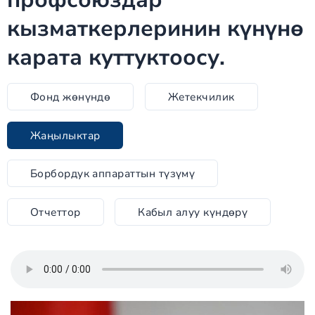
кызматкерлеринин күнүнө
карата куттуктоосу.
Фонд жөнүндө
Жетекчилик
Жаңылыктар
Борбордук аппараттын түзүмү
Отчеттор
Кабыл алуу күндөрү