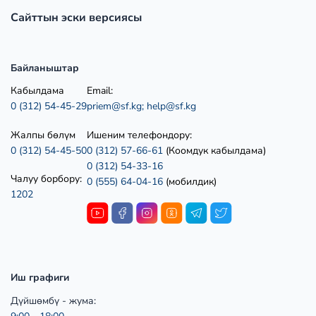
Сайттын эски версиясы
Байланыштар
Кабылдама
Email:
0 (312) 54-45-29
priem@sf.kg;
help@sf.kg
Жалпы бөлүм
Ишеним телефондору:
0 (312) 54-45-50
0 (312) 57-66-61
(Коомдук кабылдама)
0 (312) 54-33-16
Чалуу борбору:
0 (555) 64-04-16
(мобилдик)
1202
Иш графиги
Дүйшөмбү - жума: