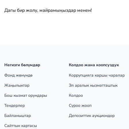
Дагы бир жолу, майрамыңыздар менен!
Негизги бөлүмдөр
Колдоо жана коопсуздук
Фонд жөнүндө
Коррупцияга каршы чаралар
Жаңылыктар
Эл аралык кызматташтык
Бош кызмат орундары
Колдоо
Тендерлер
Суроо жооп
Байланыштар
Депозиттик аукциондор
Сайттын картасы