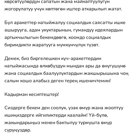
көрсөтүүлөрдүн сапатын жана майнаптуулугун
жогорулатуу үчүн көптөгөн иштер аткарылып жатат.
Бул аракеттер натыйжалуу социалдык саясатты ишке
ашырууга, адам укуктарынын, гумандуу идеялардын
артыкчылыгын бекемдөөгө, коомдо социалдык
биримдикти жаратууга мүмкүнчүлүк түзөт.
Демек, биз биргелешкен күч-аракеттердин
натыйжасында өлкөбүздүн мындан ары да өнүгүшүнө
жана социалдык баалуулуктардын жакшырышына чоң
салым кошо алабыз деген терең ишеничтемин!
Кадырман кесиптештер!
Сиздерге бекем ден соолук, узак өмүр жана жооптуу
ишиңиздерге ийгиликтерди каалайм! Үй-бүлө,
жакындарыңыз менен бактылуу турмушта өмүр
сүрүңүздөр.