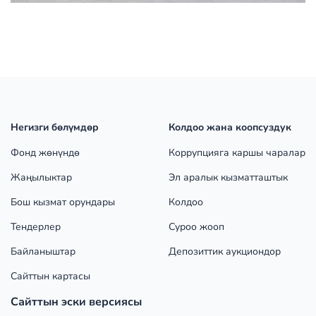
Негизги бөлүмдөр
Колдоо жана коопсуздук
Фонд жөнүндө
Коррупцияга каршы чаралар
Жаңылыктар
Эл аралык кызматташтык
Бош кызмат орундары
Колдоо
Тендерлер
Суроо жооп
Байланыштар
Депозиттик аукциондор
Сайттын картасы
Сайттын эски версиясы