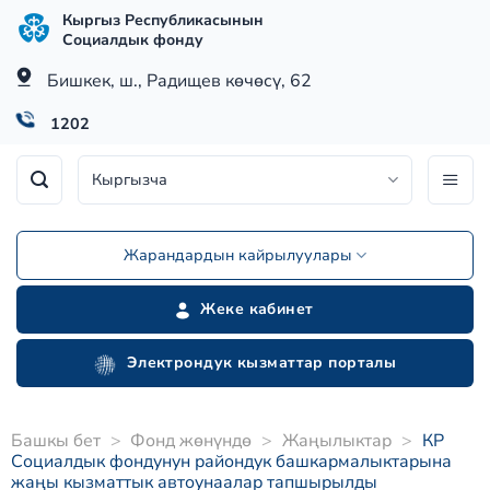
Skip
Кыргыз Республикасынын
to
Социалдык фонду
content
Бишкек, ш., Радищев көчөсү, 62
1202
Кыргызча
Жарандардын кайрылуулары
Жеке кабинет
Электрондук кызматтар порталы
Башкы бет
>
Фонд жөнүндө
>
Жаңылыктар
>
КР
Социалдык фондунун райондук башкармалыктарына
жаңы кызматтык автоунаалар тапшырылды