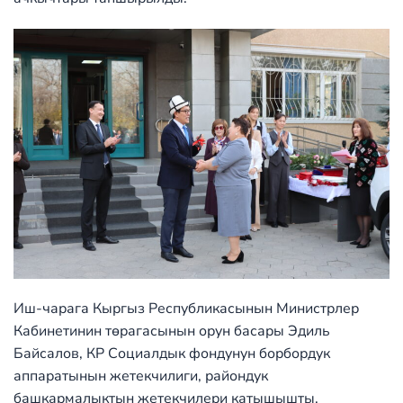
Иш-чарага Кыргыз Республикасынын Министрлер
Кабинетинин төрагасынын орун басары Эдиль
Байсалов, КР Социалдык фондунун борбордук
аппаратынын жетекчилиги, райондук
башкармалыктын жетекчилери катышышты.