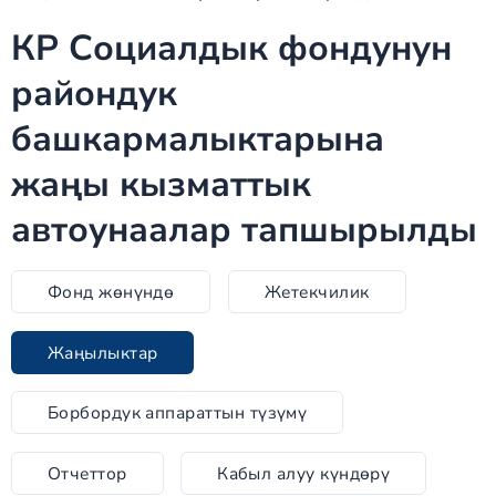
КР Социалдык фондунун
райондук
башкармалыктарына
жаңы кызматтык
автоунаалар тапшырылды
Фонд жөнүндө
Жетекчилик
Жаңылыктар
Борбордук аппараттын түзүмү
Отчеттор
Кабыл алуу күндөрү