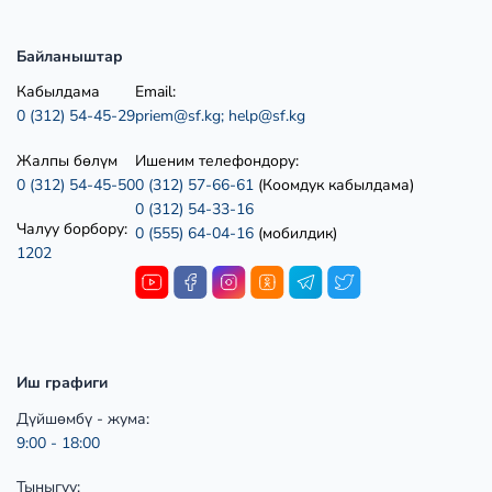
Байланыштар
Кабылдама
Email:
0 (312) 54-45-29
priem@sf.kg;
help@sf.kg
Жалпы бөлүм
Ишеним телефондору:
0 (312) 54-45-50
0 (312) 57-66-61
(Коомдук кабылдама)
0 (312) 54-33-16
Чалуу борбору:
0 (555) 64-04-16
(мобилдик)
1202
Иш графиги
Дүйшөмбү - жума:
9:00 - 18:00
Тыныгуу: