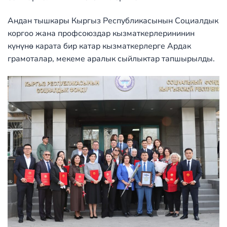
Андан тышкары Кыргыз Республикасынын Социалдык
коргоо жана профсоюздар кызматкерлерининин
күнүнө карата бир катар кызматкерлерге Ардак
грамоталар, мекеме аралык сыйлыктар тапшырылды.