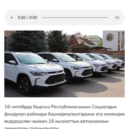
16-октябрда Кыргыз Республикасынын Социалдык
фондунун райондук башкармалыктарына ата мекендик
өндүрүштөн чыккан 16 кызматтык автоунаанын
ачкычтары тапшырылды.