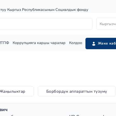
штуу Кыргыз Республикасынын Социалдык фонду
Кыргызч
МТПФ
Коррупцияга каршы чаралар
Колдоо
Жеке каб
Жаңылыктар
Борбордук аппараттын түзүмү
вич