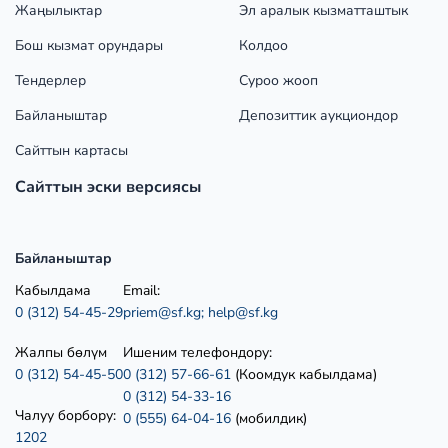
Жаңылыктар
Эл аралык кызматташтык
Бош кызмат орундары
Колдоо
Тендерлер
Суроо жооп
Байланыштар
Депозиттик аукциондор
Сайттын картасы
Сайттын эски версиясы
Байланыштар
Кабылдама
Email:
0 (312) 54-45-29
priem@sf.kg;
help@sf.kg
Жалпы бөлүм
Ишеним телефондору:
0 (312) 54-45-50
0 (312) 57-66-61
(Коомдук кабылдама)
0 (312) 54-33-16
Чалуу борбору:
0 (555) 64-04-16
(мобилдик)
1202