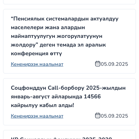
“Пенсиялык системалардын актуалдуу
маселелери жана алардын
майнаптуулугун жогорулатуунун
жолдору” деген темада эл аралык
конференция өттү
Кененирээк маалымат
05.09.2025
Соцфонддун Call-борбору 2025-жылдын
январь-август айларында 14566
кайрылуу кабыл алды!
Кененирээк маалымат
05.09.2025