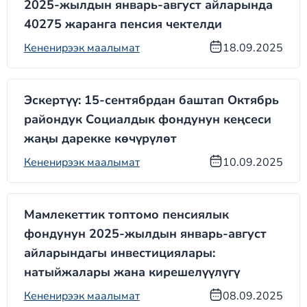
2025-жылдын январь-август айларында
40275 жаранга пенсия чектелди
Кененирээк маалымат
18.09.2025
Эскертүү: 15-сентябрдан баштап Октябрь
райондук Социалдык фондунун кеңсеси
жаңы дарекке көчүрүлөт
Кененирээк маалымат
10.09.2025
Мамлекеттик топтомо пенсиялык
фондунун 2025-жылдын январь-август
айларындагы инвестициялары:
натыйжалары жана кирешелүүлүгү
Кененирээк маалымат
08.09.2025