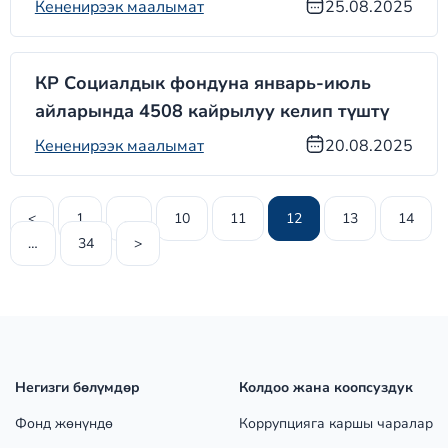
Кененирээк маалымат
25.08.2025
КР Социалдык фондуна январь-июль
айларында 4508 кайрылуу келип түштү
Кененирээк маалымат
20.08.2025
<
1
…
10
11
12
13
14
…
34
>
Негизги бөлүмдөр
Колдоо жана коопсуздук
Фонд жөнүндө
Коррупцияга каршы чаралар