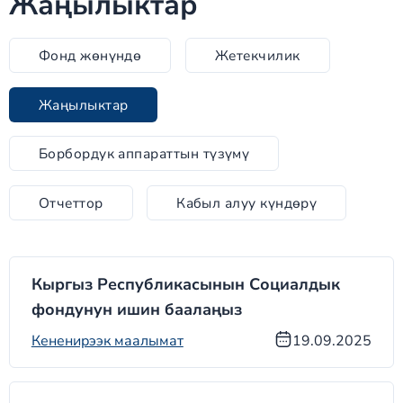
Жаңылыктар
Фонд жөнүндө
Жетекчилик
Жаңылыктар
Борбордук аппараттын түзүмү
Отчеттор
Кабыл алуу күндөрү
Кыргыз Республикасынын Социалдык
фондунун ишин баалаңыз
Кененирээк маалымат
19.09.2025