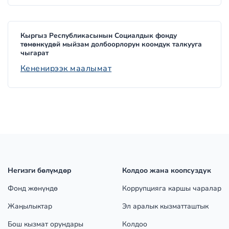
Кыргыз Республикасынын Социалдык фонду
төмөнкүдөй мыйзам долбоорлорун коомдук талкууга
чыгарат
Кененирээк маалымат
Негизги бөлүмдөр
Колдоо жана коопсуздук
Фонд жөнүндө
Коррупцияга каршы чаралар
Жаңылыктар
Эл аралык кызматташтык
Бош кызмат орундары
Колдоо