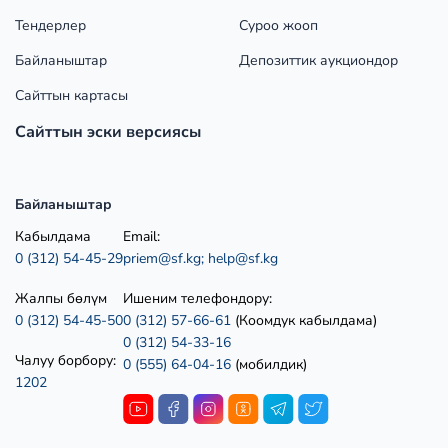
Тендерлер
Суроо жооп
Байланыштар
Депозиттик аукциондор
Сайттын картасы
Сайттын эски версиясы
Байланыштар
Кабылдама
Email:
0 (312) 54-45-29
priem@sf.kg;
help@sf.kg
Жалпы бөлүм
Ишеним телефондору:
0 (312) 54-45-50
0 (312) 57-66-61
(Коомдук кабылдама)
0 (312) 54-33-16
Чалуу борбору:
0 (555) 64-04-16
(мобилдик)
1202