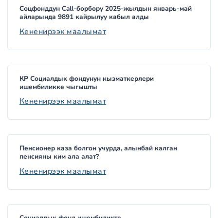
Соцфонддун Call-борбору 2025-жылдын январь-май
айларында 9891 кайрылуу кабыл алды
Кененирээк маалымат
КР Социалдык фондунун кызматкерлери
ишембиликке чыгышты
Кененирээк маалымат
Пенсионер каза болгон учурда, алынбай калган
пенсияны ким ала алат?
Кененирээк маалымат
Социалдык фонд ишембиликте