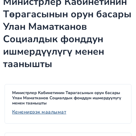
Министрлер Кабинетинин
Төрагасынын орун басары
Улан Маматканов
Социалдык фонддун
ишмердүүлүгү менен
таанышты
Министрлер Кабинетинин Төрагасынын орун басары
Улан Маматканов Социалдык фонддун ишмердүүлүгү
менен таанышты
Кененирээк маалымат