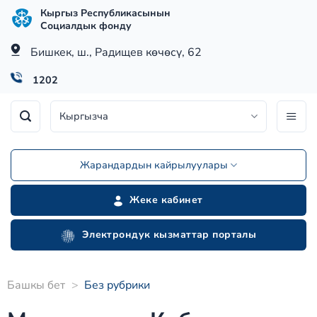
Skip
Кыргыз Республикасынын
to
Социалдык фонду
content
Бишкек, ш., Радищев көчөсү, 62
1202
Кыргызча
Жарандардын кайрылуулары
Жеке кабинет
Электрондук кызматтар порталы
Башкы бет
>
Без рубрики