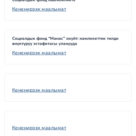
Кененирээк маалымат
Социалдык фонд “Манас” окуйт: мамлекеттик тилди
өнүктүрүү эстафетасы уланууда
Кененирээк маалымат
Кененирээк маалымат
Кененирээк маалымат