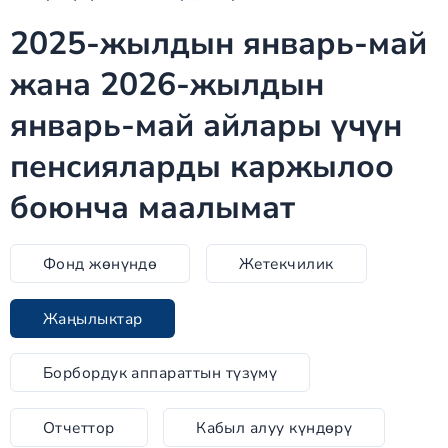
2025-жылдын январь-май
жана 2026-жылдын
январь-май айлары үчүн
пенсияларды каржылоо
боюнча маалымат
Фонд жөнүндө
Жетекчилик
Жаңылыктар
Борбордук аппараттын түзүмү
Отчеттор
Кабыл алуу күндөрү