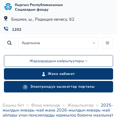
Skip
Кыргыз Республикасынын
to
Социалдык фонду
content
Бишкек, ш., Радищев көчөсү, 62
1202
Кыргызча
Жарандардын кайрылуулары
Жеке кабинет
Электрондук кызматтар порталы
Башкы бет
>
Фонд жөнүндө
>
Жаңылыктар
>
2025-
жылдын январь-май жана 2026-жылдын январь-май
айлары үчүн пенсияларды каржылоо боюнча маалымат