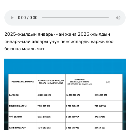
2025-жылдын январь-май жана 2026-жылдын
январь-май айлары үчүн пенсияларды каржылоо
боюнча маалымат