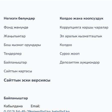
Негизги бөлүмдөр
Колдоо жана коопсуздук
Фонд жөнүндө
Коррупцияга каршы чаралар
Жаңылыктар
Эл аралык кызматташтык
Бош кызмат орундары
Колдоо
Тендерлер
Суроо жооп
Байланыштар
Депозиттик аукциондор
Сайттын картасы
Сайттын эски версиясы
Байланыштар
Кабылдама
Email:
0 (312) 54-45-29
priem@sf.kg;
help@sf.kg